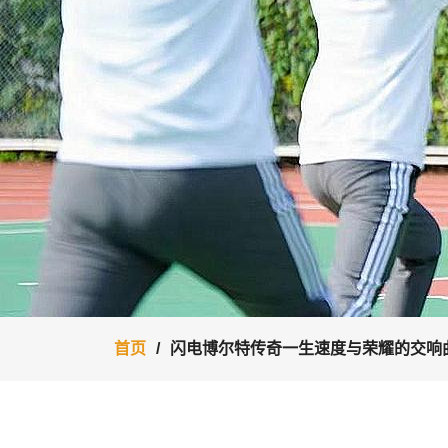
首页
闪电博尔特传奇一生速度与荣耀的交响