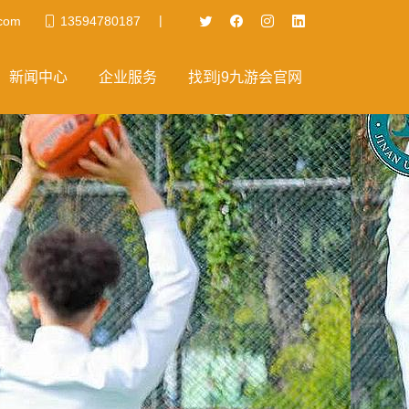
|
com
13594780187
新闻中心
企业服务
找到j9九游会官网