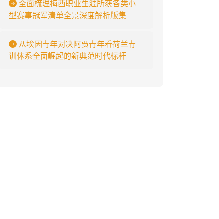
全面梳理梅西职业生涯所获各类小
型赛事冠军清单全景深度解析版集
从埃因青年对决阿贾青年看荷兰青
训体系全面崛起的新典范时代标杆