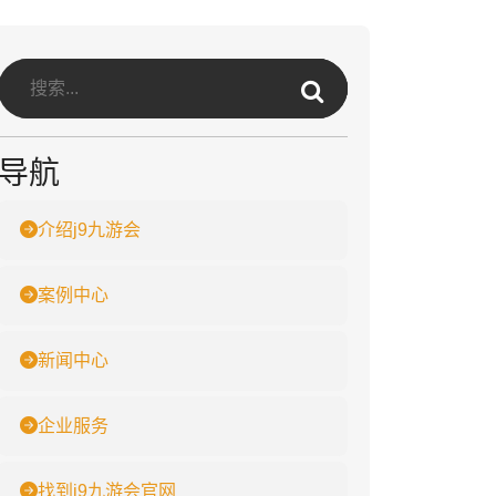
导航
介绍j9九游会
案例中心
新闻中心
企业服务
找到j9九游会官网