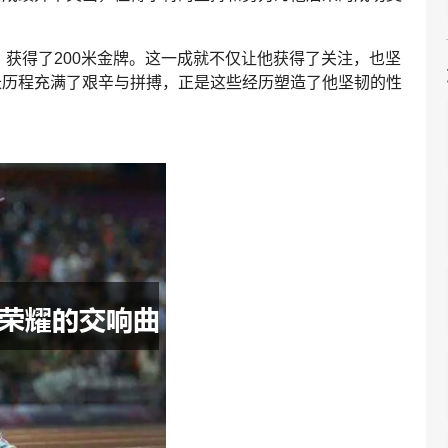
，获得了200米金牌。这一成就不仅让他获得了关注，也坚
长历程充满了艰辛与拼搏，正是这些经历塑造了他坚韧的性