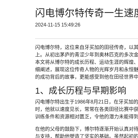
闪电博尔特传奇一生速
2024-11-15 15:49:26
闪电博尔特，这位来自牙买加的田径传奇，以
上。从初出茅庐的青涩少年到奥林匹克的多次
本文将从博尔特的成长历程、运动生涯的辉煌
细阐述，展现这位传奇人物的光辉岁月和永恒
的成功背后的故事，更能感受到他在田径世界
1、成长历程与早期影响
闪电博尔特出生于1986年8月21日，在牙买
时，他就以速度见长，常常在各类田径比赛中
训练条件和资源相对匮乏，令他的潜力未能得
在他的父母的鼓励下，博尔特逐渐开始认真对
与支持，帮助他塑造了坚实的基础。虽然起初