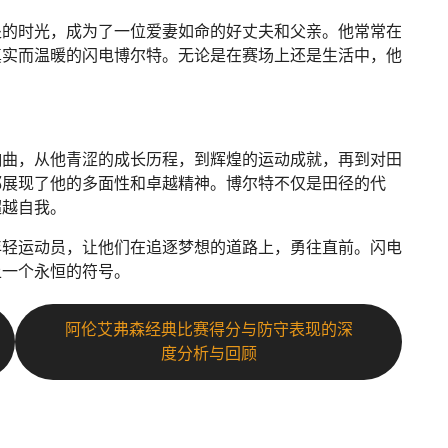
处的时光，成为了一位爱妻如命的好丈夫和父亲。他常常在
真实而温暖的闪电博尔特。无论是在赛场上还是生活中，他
响曲，从他青涩的成长历程，到辉煌的运动成就，再到对田
都展现了他的多面性和卓越精神。博尔特不仅是田径的代
超越自我。
年轻运动员，让他们在追逐梦想的道路上，勇往直前。闪电
上一个永恒的符号。
阿伦艾弗森经典比赛得分与防守表现的深
度分析与回顾