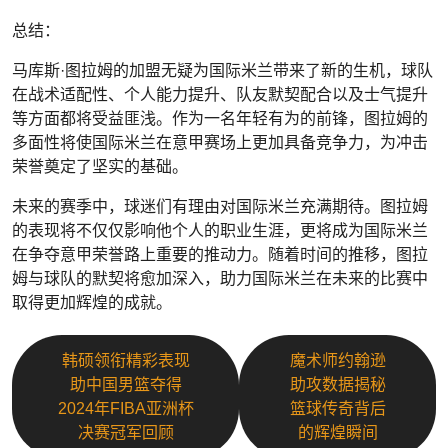
总结：
马库斯·图拉姆的加盟无疑为国际米兰带来了新的生机，球队
在战术适配性、个人能力提升、队友默契配合以及士气提升
等方面都将受益匪浅。作为一名年轻有为的前锋，图拉姆的
多面性将使国际米兰在意甲赛场上更加具备竞争力，为冲击
荣誉奠定了坚实的基础。
未来的赛季中，球迷们有理由对国际米兰充满期待。图拉姆
的表现将不仅仅影响他个人的职业生涯，更将成为国际米兰
在争夺意甲荣誉路上重要的推动力。随着时间的推移，图拉
姆与球队的默契将愈加深入，助力国际米兰在未来的比赛中
取得更加辉煌的成就。
韩硕领衔精彩表现
魔术师约翰逊
助中国男篮夺得
助攻数据揭秘
2024年FIBA亚洲杯
篮球传奇背后
决赛冠军回顾
的辉煌瞬间