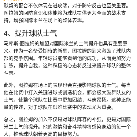
默契的配合不仅体现在进攻端，对于防守反击也至关重要。
图拉姆的回防意识和体能将为球队提供更为全面的战术支
持，增强国际米兰在场上的整体表现。
4、提升球队士气
马库斯·图拉姆的加盟对国际米兰的士气提升也具有重要意
义。作为一名备受期待的新星，图拉姆的到来激励了球队内
部的竞争氛围。年轻球员能够看到他的成功，从而更加努力
训练，提升自我，这种积极的心态将反过来提升球队的整体
斗志。
此外，图拉姆在场上的表现也会直接影响球队的士气。每当
他在比赛中打入关键进球或创造机会，都会极大鼓舞队友的
士气，使整个球队在比赛中更加团结，斗志昂扬。这种正能
量的传递，对于球队在艰难比赛中的表现尤为重要。
总之，图拉姆的加入不仅是对球队阵容的补强，更是对国际
米兰士气的提升。他的激情和奋斗精神将感染身边的每一个
人，推动球队朝着更高的目标努力。