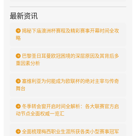
最新资讯
揭秘下庙澳洲杯赛程及精彩赛事开幕时间全攻
略
巴黎圣日耳曼欧冠困境的深层原因及其背后多
重因素分析
塞维利亚为何能成为欧联杯的绝对主宰与传奇
舞台
冬季转会窗开启时间全解析：各大联赛官方启
动节点全面权威一览汇
全面梳理梅西职业生涯所获各类小型赛事冠军