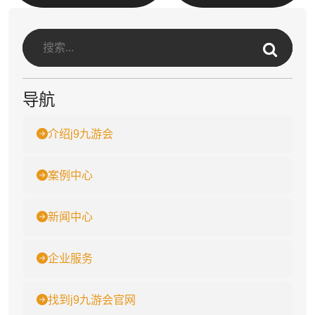
导航
介绍j9九游会
案例中心
新闻中心
企业服务
找到j9九游会官网