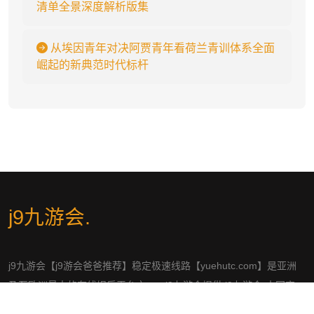
清单全景深度解析版集
从埃因青年对决阿贾青年看荷兰青训体系全面
崛起的新典范时代标杆
j9九游会
.
j9九游会【j9游会爸爸推荐】稳定极速线路【yuehutc.com】是亚洲
乃至欧洲最大的在线娱乐平台之一，j9九游会提供 j9九游会·中国官
网、首页登录入口、九游会体育、网页版登录、APP、官网会带您畅