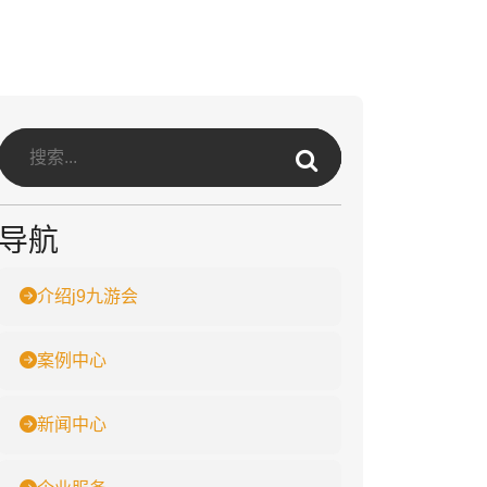
导航
介绍j9九游会
案例中心
新闻中心