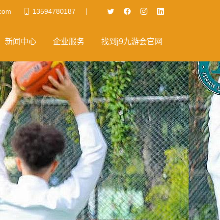
|
com
13594780187
新闻中心
企业服务
找到j9九游会官网