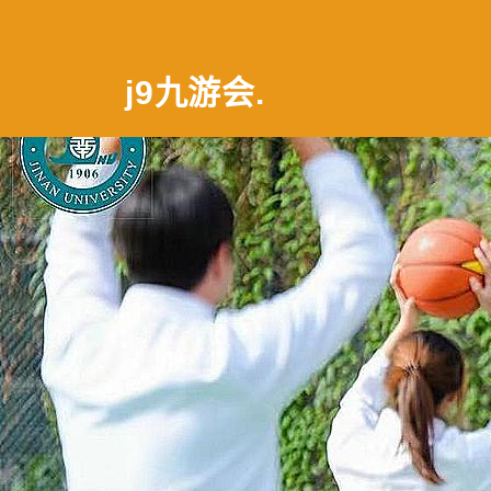
j9九游会
.