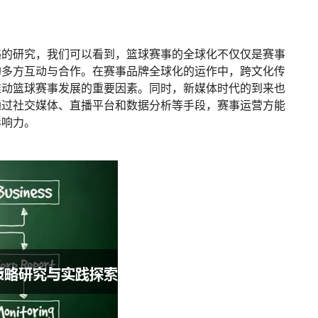
略的研究，我们可以看到，篮球赛事的全球化不仅仅是赛事
的多方互动与合作。在赛事品牌全球化的运作中，跨文化传
推动篮球赛事发展的重要因素。同时，新媒体时代的到来也
通过社交媒体、直播平台和数据分析等手段，赛事运营方能
影响力。