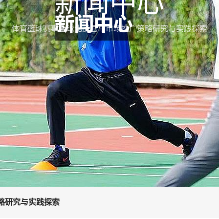
新闻中心
体育篮球赛事全球化运营与市场推广策略研究与实践探索
略研究与实践探索