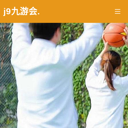
j9九游会
.