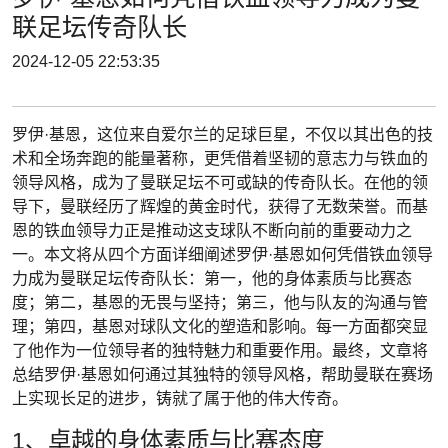
联足坛传奇队长
2024-12-05 22:53:35
罗伊·基恩，这位来自爱尔兰的足球巨星，不仅以其出色的技
术和全场奔跑的能量著称，更凭借着坚韧的意志力与铁血的
领导风格，成为了曼联足坛不可或缺的传奇队长。在他的领
导下，曼联经历了辉煌的黄金时代，获得了无数荣誉。而基
恩的铁血领导力正是推动这支球队不断向前的重要动力之
一。本文将从四个方面详细阐述罗伊·基恩如何凭借铁血领导
力成为曼联足坛传奇队长：第一，他的身体素质与比赛态
度；第二，基恩的无畏与坚持；第三，他与队友的沟通与管
理；第四，基恩对球队文化的塑造和影响。每一方面都突显
了他作为一位领导者的独特魅力和重要作用。最终，文章将
总结罗伊·基恩如何通过其独特的领导风格，帮助曼联在赛场
上实现长足的进步，铸就了属于他的伟大传奇。
1、卓越的身体素质与比赛态度