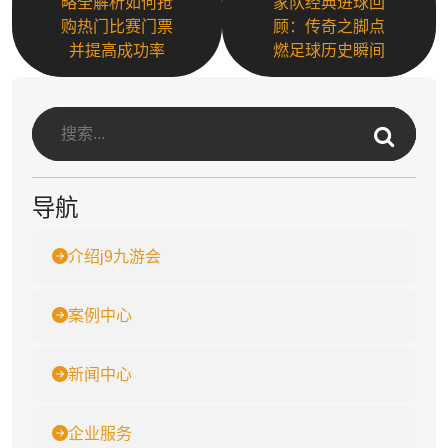
略全解析如何抢
家队经典进球回
购热门比赛门票
顾：传奇之脚点
并提高成功率
燃足球历史瞬间
导航
介绍j9九游会
案例中心
新闻中心
企业服务