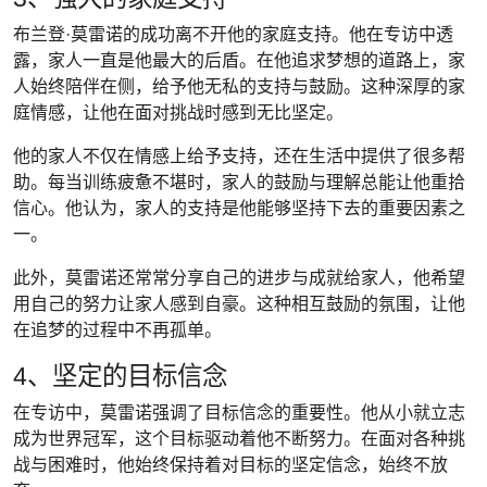
布兰登·莫雷诺的成功离不开他的家庭支持。他在专访中透
露，家人一直是他最大的后盾。在他追求梦想的道路上，家
人始终陪伴在侧，给予他无私的支持与鼓励。这种深厚的家
庭情感，让他在面对挑战时感到无比坚定。
他的家人不仅在情感上给予支持，还在生活中提供了很多帮
助。每当训练疲惫不堪时，家人的鼓励与理解总能让他重拾
信心。他认为，家人的支持是他能够坚持下去的重要因素之
一。
此外，莫雷诺还常常分享自己的进步与成就给家人，他希望
用自己的努力让家人感到自豪。这种相互鼓励的氛围，让他
在追梦的过程中不再孤单。
4、坚定的目标信念
在专访中，莫雷诺强调了目标信念的重要性。他从小就立志
成为世界冠军，这个目标驱动着他不断努力。在面对各种挑
战与困难时，他始终保持着对目标的坚定信念，始终不放