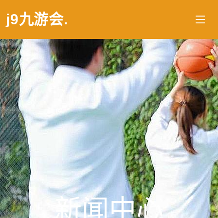
j9九游会
.
新闻中心