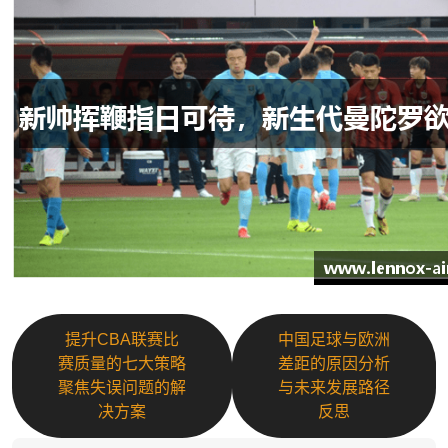
提升CBA联赛比
中国足球与欧洲
赛质量的七大策略
差距的原因分析
聚焦失误问题的解
与未来发展路径
决方案
反思