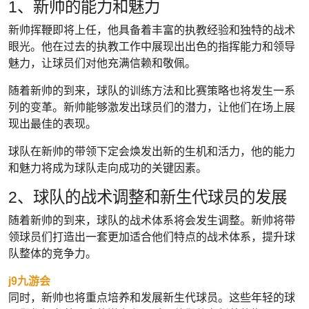
1、新帅的能力和魅力
新帅挥鞭即将上任，他具备着丰富的执教经验和独特的战术
眼光。他在过去的执教工作中展现出出色的指挥能力和领导
魅力，让球员们对他充满信赖和敬佩。
随着新帅的到来，球队的训练方法和比赛策略也将发生一系
列的变革。新帅能够激发出球员们的潜力，让他们在场上展
现出最佳的表现。
球队在新帅的带领下定会焕发出新的生机和活力，他的能力
和魅力将成为球队走向成功的关键因素。
2、球队的战术调整和新生代球员的发展
随着新帅的到来，球队的战术体系将会发生调整。新帅将带
领球员们打造出一套更加适合他们特点的战术体系，提升球
队整体的竞争力。
j9九游会
同时，新帅也将重点培养和发展新生代球员。这些年轻的球