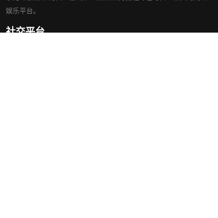
娱乐平台。
社交平台
导航
介绍j9九游会
案例中心
新闻中心
企业服务
找到j9九游会官网
订阅