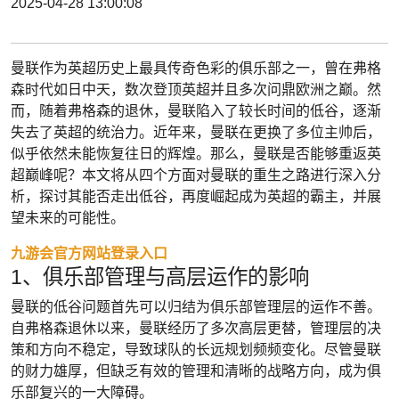
2025-04-28 13:00:08
曼联作为英超历史上最具传奇色彩的俱乐部之一，曾在弗格
森时代如日中天，数次登顶英超并且多次问鼎欧洲之巅。然
而，随着弗格森的退休，曼联陷入了较长时间的低谷，逐渐
失去了英超的统治力。近年来，曼联在更换了多位主帅后，
似乎依然未能恢复往日的辉煌。那么，曼联是否能够重返英
超巅峰呢？本文将从四个方面对曼联的重生之路进行深入分
析，探讨其能否走出低谷，再度崛起成为英超的霸主，并展
望未来的可能性。
九游会官方网站登录入口
1、俱乐部管理与高层运作的影响
曼联的低谷问题首先可以归结为俱乐部管理层的运作不善。
自弗格森退休以来，曼联经历了多次高层更替，管理层的决
策和方向不稳定，导致球队的长远规划频频变化。尽管曼联
的财力雄厚，但缺乏有效的管理和清晰的战略方向，成为俱
乐部复兴的一大障碍。