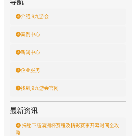
导航
介绍j9九游会
案例中心
新闻中心
企业服务
找到j9九游会官网
最新资讯
揭秘下庙澳洲杯赛程及精彩赛事开幕时间全攻
略