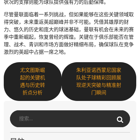
状况的支撑则能为球队提供强有力的后勤保障。
尽管曼联面临着一系列挑战，但如果能够在这些关键领域取
得突破，未来重返英超巅峰并非不可能。凭借其雄厚的财
力、悠久的历史和庞大的球迷基础，曼联有机会在未来的赛
季中重新崛起，恢复曾经的辉煌。关键在于俱乐部能否在管
理、战术、青训和市场方面做好精细布局，确保球队在竞争
激烈的英超中占据一席之地。
尤文图斯崛
朱利亚诺西蒙尼国家
起的关键机
队处子球精彩回顾展
遇与历史转
现逆天突破与精准射
折点分析
门瞬间