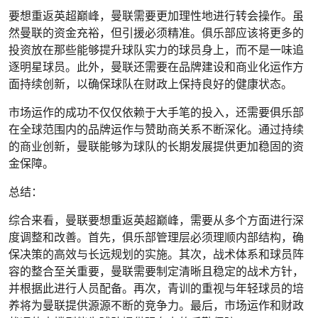
要想重返英超巅峰，曼联需要更加理性地进行转会操作。虽
然曼联的资金充裕，但引援必须精准。俱乐部应该将更多的
投资放在那些能够提升球队实力的球员身上，而不是一味追
逐明星球员。此外，曼联还需要在品牌建设和商业化运作方
面持续创新，以确保球队在财政上保持良好的健康状态。
市场运作的成功不仅仅依赖于大手笔的投入，还需要俱乐部
在全球范围内的品牌运作与赞助商关系不断深化。通过持续
的商业创新，曼联能够为球队的长期发展提供更加稳固的资
金保障。
总结：
综合来看，曼联要想重返英超巅峰，需要从多个方面进行深
度调整和改善。首先，俱乐部管理层必须理顺内部结构，确
保决策的高效与长远规划的实施。其次，战术体系和球员阵
容的整合至关重要，曼联需要制定清晰且稳定的战术方针，
并根据此进行人员配备。再次，青训的重视与年轻球员的培
养将为曼联提供源源不断的竞争力。最后，市场运作和财政