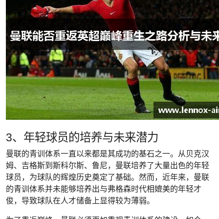
3、年轻球员的培养与未来潜力
曼联的青训体系一直以来都是其成功的基石之一。从贝克汉
姆、吉格斯到斯科尔斯、鲁尼，曼联培养了大量出色的年轻
球员，为球队的辉煌历史奠定了基础。然而，近年来，曼联
的青训体系并未能够培养出与弗格森时代相媲美的年轻才
俊，导致球队在人才储备上显得较为薄弱。