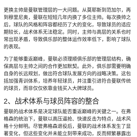
更换主帅是曼联管理层的一大问题。从莫耶斯到范加尔，再
到穆里尼奥，曼联在短短几年内换了多位主帅。每次换帅之
后，球队的风格和阵容都经历了大的变化，导致球员的适应
期较长，战术体系无法稳定。同时，主帅与高层的关系也时
常出现矛盾，导致俱乐部的整体运作效率低下，影响了球队
的表现。
为了能够重返巅峰，曼联必须理顺俱乐部的管理层结构，确
保高层与主帅之间的合作更加默契。此外，俱乐部需要明确
自身的长远规划，做出符合球队发展方向的战略决策。这包
括加强青训体系，培养年轻球员，并注重引进符合曼联传统
的球员，而非仅仅依靠金钱买入大牌球员。
2、战术体系与球员阵容的整合
曼联的战术体系是决定球队能否重返巅峰的关键之一。在弗
格森的统治下，曼联以高压逼抢、快速反击为特点，战术风
格十分鲜明。尽管弗格森退役后，曼联的战术体系发生了显
著变化，但这些变化并未能立刻带来成功，反而频繁暴露出