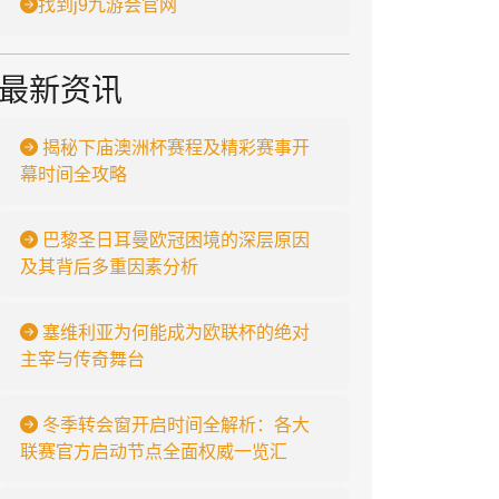
找到j9九游会官网
最新资讯
揭秘下庙澳洲杯赛程及精彩赛事开
幕时间全攻略
巴黎圣日耳曼欧冠困境的深层原因
及其背后多重因素分析
塞维利亚为何能成为欧联杯的绝对
主宰与传奇舞台
冬季转会窗开启时间全解析：各大
联赛官方启动节点全面权威一览汇