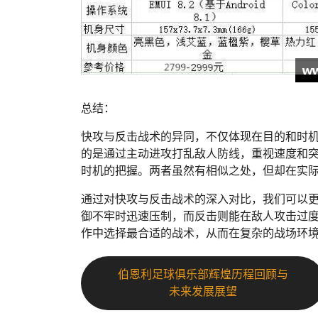
总结：
快攻与反击战术的异同，不仅体现在目的和时
的是通过主动进攻打乱敌人防线，重视速度和
时机的把握。两者虽然有相似之处，但却在实
通过对快攻与反击战术的深入对比，我们可以
御不牢时迅速压制，而反击则能在敌人攻击过
作中选择最合适的战术，从而在复杂的战场环
伯恩利足球俱乐部辉煌历程回顾与
未来发展展望