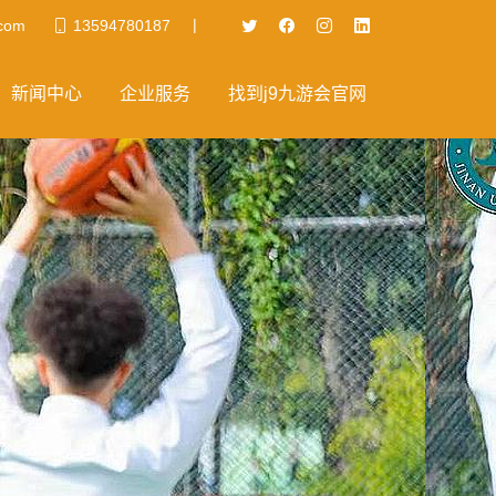
|
com
13594780187
新闻中心
企业服务
找到j9九游会官网