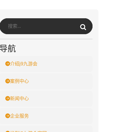
导航
介绍j9九游会
案例中心
新闻中心
企业服务