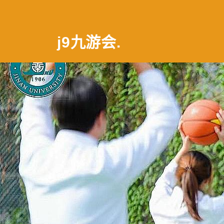
j9九游会
.