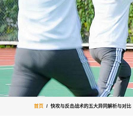
首页
快攻与反击战术的五大异同解析与对比