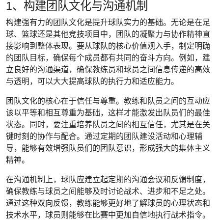
1、构建团队文化与沟通机制
构建强有力的团队文化是提升球队实力的基础。无论是在足
球、篮球还是其他竞技项目中，团队的凝聚力与协作精神直
接影响到整体表现。要从球队的核心价值观入手，制定明确
的团队目标，确保每个成员都有共同的奋斗方向。例如，建
立良好的沟通渠道，确保教练员和球员之间信息传递的高效
与透明，可以大大提高球队的执行力和适应能力。
团队文化的核心在于信任与尊重。教练和队员之间的互动应
该以平等和相互尊重为基础，这样才能激发出队员们的最佳
状态。同时，要注重培养队员之间的相互信任，尤其是在关
键时刻的协作与配合。通过定期的团队建设活动和心理辅
导，能够有效增强队员们的团队意识，形成强大的集体主义
精神。
在沟通机制上，球队应建立起定期的沟通会议和反馈制度，
确保教练与球员之间能够及时讨论战术、进步和不足之处。
通过这种双向反馈，教练能够更好地了解球员的心理状态和
技术水平，球员则能够在比赛中更加自信地执行战术指令。