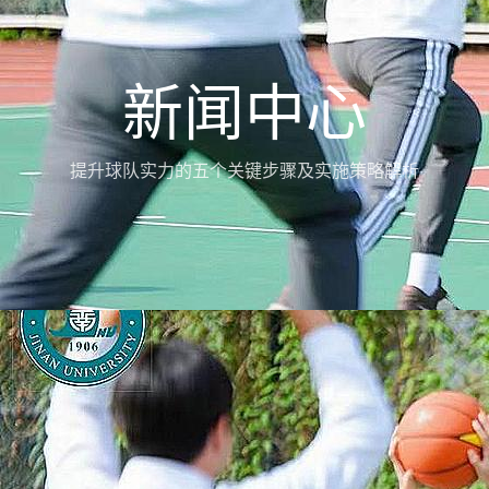
新闻中心
提升球队实力的五个关键步骤及实施策略解析