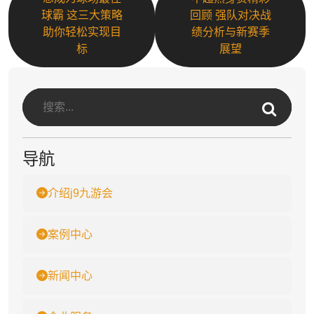
球霸 这三大策略
回顾 强队对决战
助你轻松实现目
绩分析与新赛季
标
展望
导航
介绍j9九游会
案例中心
新闻中心