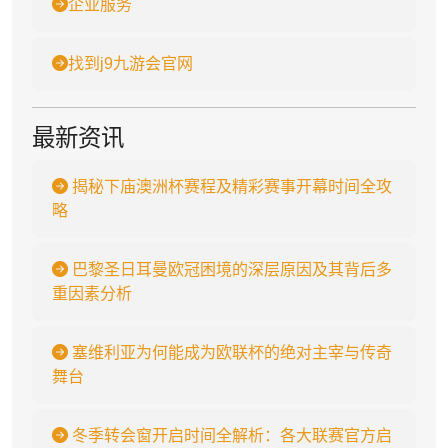
企业服务
找到j9九游会官网
最新资讯
揭秘下庙澳洲杯赛程及精彩赛事开幕时间全攻
略
巴黎圣日耳曼欧冠困境的深层原因及其背后多
重因素分析
塞维利亚为何能成为欧联杯的绝对主宰与传奇
舞台
冬季转会窗开启时间全解析：各大联赛官方启