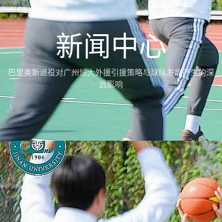
新闻中心
巴里奥斯退役对广州恒大外援引援策略与球队发展产生的深
远影响