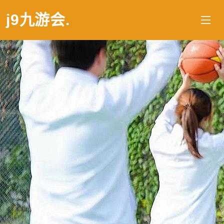
j9九游会
.