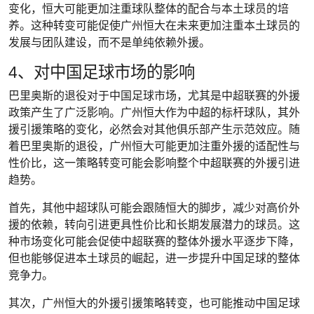
变化，恒大可能更加注重球队整体的配合与本土球员的培
养。这种转变可能促使广州恒大在未来更加注重本土球员的
发展与团队建设，而不是单纯依赖外援。
4、对中国足球市场的影响
巴里奥斯的退役对于中国足球市场，尤其是中超联赛的外援
政策产生了广泛影响。广州恒大作为中超的标杆球队，其外
援引援策略的变化，必然会对其他俱乐部产生示范效应。随
着巴里奥斯的退役，广州恒大可能更加注重外援的适配性与
性价比，这一策略转变可能会影响整个中超联赛的外援引进
趋势。
首先，其他中超球队可能会跟随恒大的脚步，减少对高价外
援的依赖，转向引进更具性价比和长期发展潜力的球员。这
种市场变化可能会促使中超联赛的整体外援水平逐步下降，
但也能够促进本土球员的崛起，进一步提升中国足球的整体
竞争力。
其次，广州恒大的外援引援策略转变，也可能推动中国足球