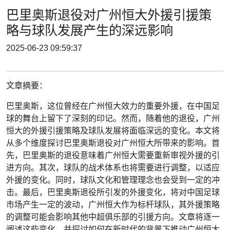
巴里奥斯退役对广州恒大外援引援策
略与球队发展产生的深远影响
2025-06-23 09:59:37
文章摘要：
巴里奥斯，这位曾经在广州恒大效力的重要外援，在中国足
球的舞台上留下了深刻的印记。然而，随着他的退役，广州
恒大的外援引援策略及球队发展将面临深远的变化。本文将
从多个维度探讨巴里奥斯退役对广州恒大所带来的影响。首
先，巴里奥斯的退役意味着广州恒大需要重新审视外援的引
进方向。其次，球队的战术体系也将需要进行调整，以适应
外援的变化。同时，球队文化和管理理念也会受到一定的冲
击。最后，巴里奥斯退役所引发的外援变化，将对中国足球
市场产生一定的波动，广州恒大作为标杆球队，其外援策略
的调整可能会影响其他中超俱乐部的引援方向。文章将逐一
阐述这些变化，并探讨如何在新时代的背景下推动广州恒大