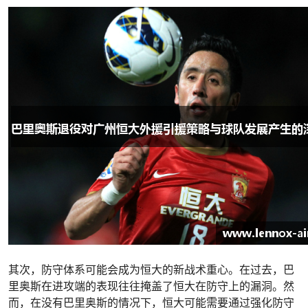
其次，防守体系可能会成为恒大的新战术重心。在过去，巴
里奥斯在进攻端的表现往往掩盖了恒大在防守上的漏洞。然
而，在没有巴里奥斯的情况下，恒大可能需要通过强化防守