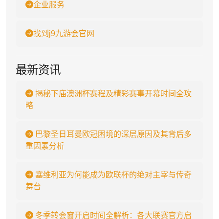
企业服务
找到j9九游会官网
最新资讯
揭秘下庙澳洲杯赛程及精彩赛事开幕时间全攻
略
巴黎圣日耳曼欧冠困境的深层原因及其背后多
重因素分析
塞维利亚为何能成为欧联杯的绝对主宰与传奇
舞台
冬季转会窗开启时间全解析：各大联赛官方启