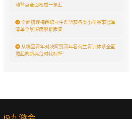
动节点全面权威一览汇
全面梳理梅西职业生涯所获各类小型赛事冠军
清单全景深度解析版集
从埃因青年对决阿贾青年看荷兰青训体系全面
崛起的新典范时代标杆
j9九游会
.