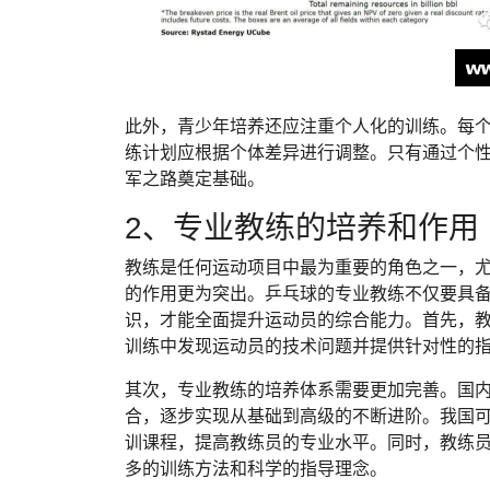
此外，青少年培养还应注重个人化的训练。每
练计划应根据个体差异进行调整。只有通过个
军之路奠定基础。
2、专业教练的培养和作用
教练是任何运动项目中最为重要的角色之一，
的作用更为突出。乒乓球的专业教练不仅要具
识，才能全面提升运动员的综合能力。首先，
训练中发现运动员的技术问题并提供针对性的
其次，专业教练的培养体系需要更加完善。国
合，逐步实现从基础到高级的不断进阶。我国
训课程，提高教练员的专业水平。同时，教练
多的训练方法和科学的指导理念。