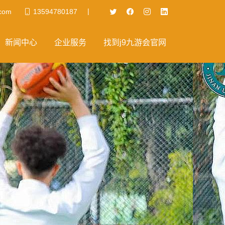
|
com
13594780187
新闻中心
企业服务
找到j9九游会官网