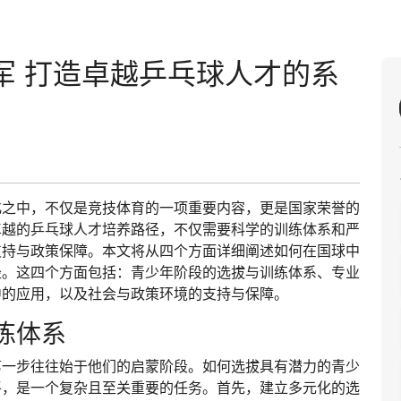
军 打造卓越乒乓球人才的系
化之中，不仅是竞技体育的一项重要内容，更是国家荣誉的
卓越的乒乓球人才培养路径，不仅需要科学的训练体系和严
支持与政策保障。本文将从四个方面详细阐述如何在国球中
径。这四个方面包括：青少年阶段的选拔与训练体系、专业
中的应用，以及社会与政策环境的支持与保障。
练体系
第一步往往始于他们的启蒙阶段。如何选拔具有潜力的青少
平，是一个复杂且至关重要的任务。首先，建立多元化的选