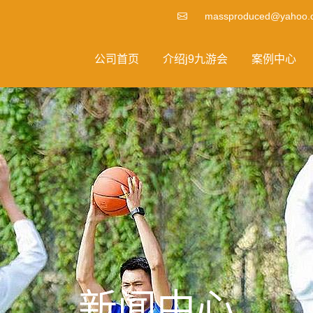
massproduced@yahoo.
公司首页
介绍j9九游会
案例中心
新闻中心