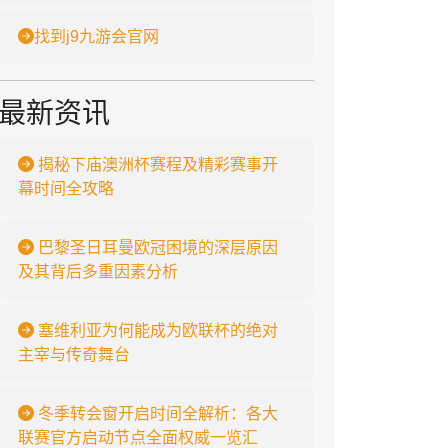
找到j9九游会官网
最新资讯
揭秘下庙澳洲杯赛程及精彩赛事开
幕时间全攻略
巴黎圣日耳曼欧冠困境的深层原因
及其背后多重因素分析
塞维利亚为何能成为欧联杯的绝对
主宰与传奇舞台
冬季转会窗开启时间全解析：各大
联赛官方启动节点全面权威一览汇