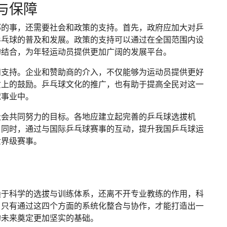
与保障
部的事，还需要社会和政策的支持。首先，政府应加大对乒
乒乓球的普及和发展。政策的支持可以通过在全国范围内设
的结合，为年轻运动员提供更加广阔的发展平台。
和支持。企业和赞助商的介入，不仅能够为运动员提供更好
质上的鼓励。乒乓球文化的推广，也有助于提高全民对这一
球事业中。
社会共同努力的目标。各地应建立起完善的乒乓球选拔机
。同时，通过与国际乒乓球赛事的互动，提升我国乒乓球运
世界级赛事。
赖于科学的选拔与训练体系，还离不开专业教练的作用，科
。只有通过这四个方面的系统化整合与协作，才能打造出一
的未来奠定更加坚实的基础。