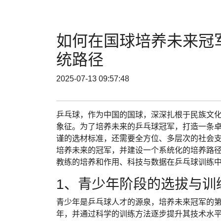
如何在国球培养未来冠
统路径
2025-07-13 09:57:48
乒乓球，作为中国的国球，深深扎根于民族文
象征。为了培养未来的乒乓球冠军，打造一条
谨的选材标准，还需要全方位、多层次的社会
培养未来的冠军，并建设一个系统化的培养路
教练的培养和作用、科技与数据在乒乓球训练
1、青少年阶段的选拔与训
青少年是乒乓球人才的源泉，培养未来冠军的
年，并通过科学的训练方法逐步提升其技术水