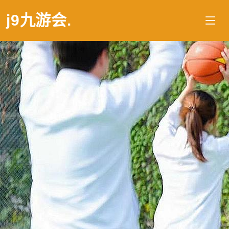
j9九游会
.