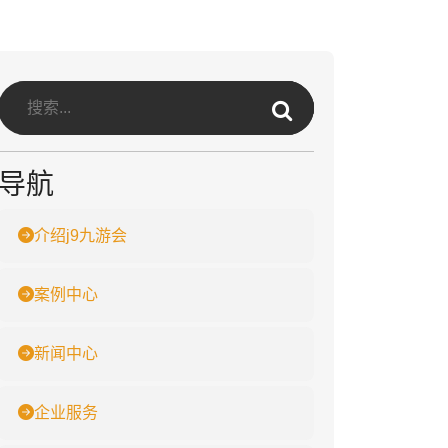
导航
介绍j9九游会
案例中心
新闻中心
企业服务