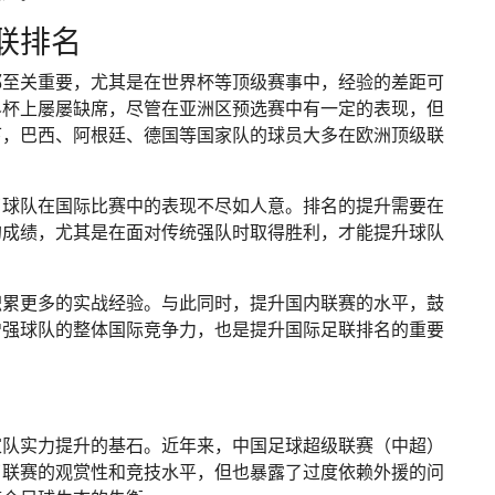
联排名
都至关重要，尤其是在世界杯等顶级赛事中，经验的差距可
界杯上屡屡缺席，尽管在亚洲区预选赛中有一定的表现，但
下，巴西、阿根廷、德国等国家队的球员大多在欧洲顶级联
了球队在国际比赛中的表现不尽如人意。排名的提升需要在
的成绩，尤其是在面对传统强队时取得胜利，才能提升球队
积累更多的实战经验。与此同时，提升国内联赛的水平，鼓
增强球队的整体国际竞争力，也是提升国际足联排名的重要
家队实力提升的基石。近年来，中国足球超级联赛（中超）
了联赛的观赏性和竞技水平，但也暴露了过度依赖外援的问