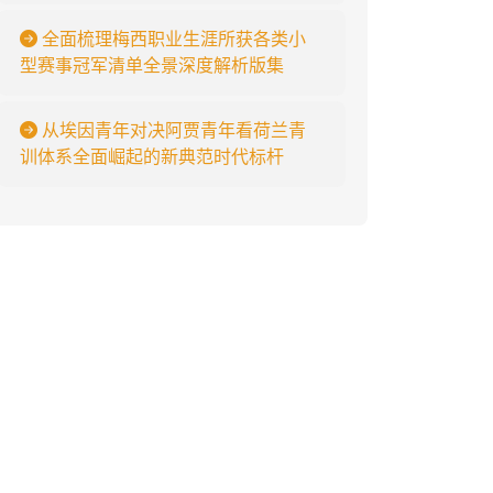
全面梳理梅西职业生涯所获各类小
型赛事冠军清单全景深度解析版集
从埃因青年对决阿贾青年看荷兰青
训体系全面崛起的新典范时代标杆