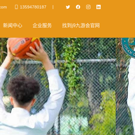
|
com
13594780187
新闻中心
企业服务
找到j9九游会官网