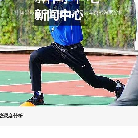
中国足球在未来世界杯夺冠的潜力与挑战深度分析
战深度分析