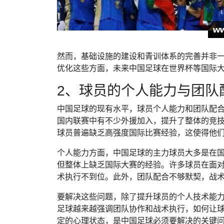
然而，基础设施的建设和青训体系的完善并非
优化这些方面，未来中国足球在世界杯等国际
2、球员的个人能力与团队
中国足球的现有水平，球员个人能力和团队配
国内联赛中有不少外援加入，提升了整体的竞
球员普遍缺乏高强度国际比赛经验，这使得他
个人能力方面，中国足球的主力球员大多是在
但整体上缺乏国际大赛的经验。许多球员在面
术执行不到位。此外，团队配合不够默契，战
要解决这些问题，除了提升球员的个人技术能
足球越来越强调团队协作和战术执行，如何让
定的心理状态，是中国足球必须要解决的关键