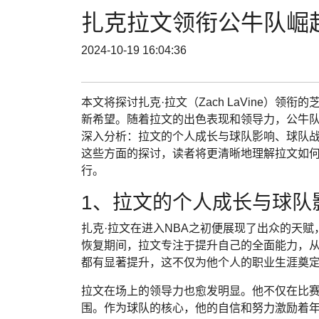
扎克拉文领衔公牛队崛
2024-10-19 16:04:36
本文将探讨扎克·拉文（Zach LaVine）
新希望。随着拉文的出色表现和领导力，公牛队
深入分析：拉文的个人成长与球队影响、球队
这些方面的探讨，读者将更清晰地理解拉文如
行。
1、拉文的个人成长与球队
扎克·拉文在进入NBA之初便展现了出众的天
恢复期间，拉文专注于提升自己的全面能力，
都有显著提升，这不仅为他个人的职业生涯奠
拉文在场上的领导力也愈发明显。他不仅在比
围。作为球队的核心，他的自信和努力激励着