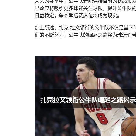
未来的赛季中，公牛队若能保持目前的状态和发
星效应将吸引更多球迷关注球队，提升公牛队
日益稳定，争夺季后赛席位将成为现实。
综上所述，扎克·拉文领衔的公牛队不仅是当下
们的不断努力，公牛队的崛起之路将为球迷们