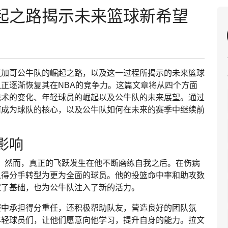
起之路揭示未来篮球新希望
领衔的芝加哥公牛队的崛起之路，以及这一过程所揭示的未来篮球
正逐渐恢复其在NBA的竞争力。这篇文章将从四个方面
战术的变化、年轻球员的崛起以及公牛队的未来展望。通过
何成为球队的核心，以及公牛队如何在未来的赛季中继续前
影响
赋，然而，真正的飞跃发生在他不断磨练自我之后。在伤病
从得分手转型为更为全面的球员。他的投篮命中率和助攻数
定了基础，也为公牛队注入了新的活力。
赛中承担得分重任，还积极帮助队友，营造良好的团队氛
年轻球员们，让他们愿意向他学习，提升自身的能力。拉文