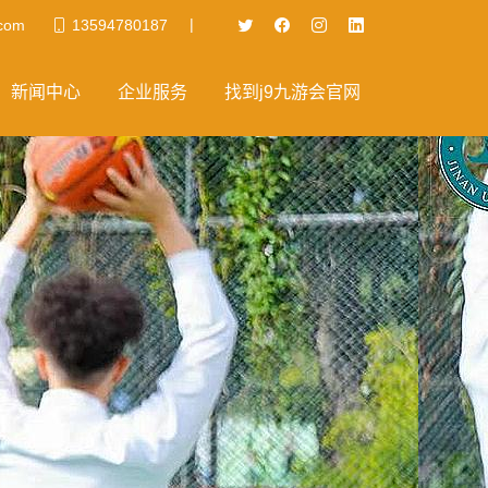
|
com
13594780187
新闻中心
企业服务
找到j9九游会官网