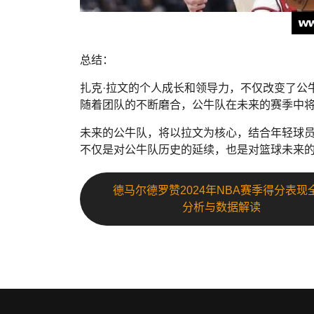
总结：
扎克·拉文的个人成长和领导力，不仅改变了公
随着团队的不断磨合，公牛队在未来的赛季中将
未来的公牛队，将以拉文为核心，结合年轻球
不仅是对公牛队历史的延续，也是对篮球未来
德马尔德罗赞2024年NBA赛季得分表现
分析与数据解读