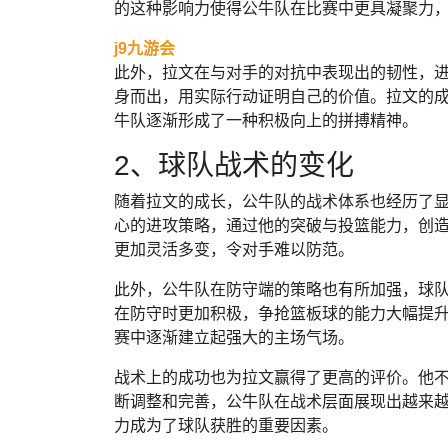
的这种影响力使得公牛队在比赛中更具凝聚力
j9九游会
此外，拉文在与对手的对抗中表现出的韧性，
身而出，用实际行动证明自己的价值。拉文的
牛队逐渐形成了一种积极向上的拼搏精神。
2、球队战术的变化
随着拉文的成长，公牛队的战术体系也经历了
心的进攻策略，通过他的突破与投篮能力，创
更加灵活多变，令对手难以防范。
此外，公牛队在防守端的策略也有所加强，球
在防守时更加积极，争抢篮板球的能力大幅提
赛中逐渐建立起强大的主场气场。
战术上的成功也为拉文赢得了更高的评价。他
断调整和完善，公牛队在战术层面展现出越来
力成为了球队获胜的重要因素。