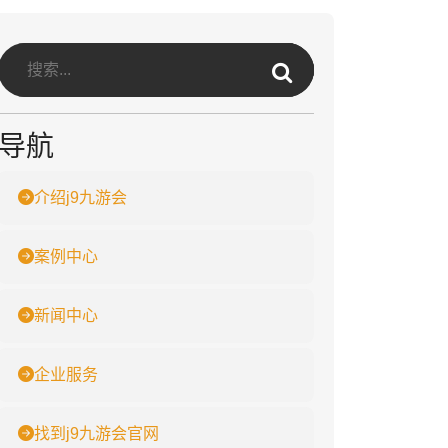
导航
介绍j9九游会
案例中心
新闻中心
企业服务
找到j9九游会官网