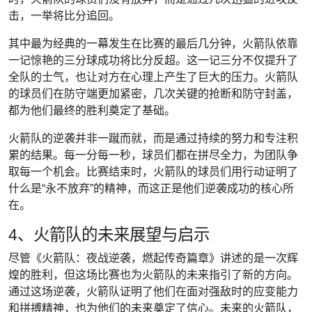
击，一举将比分追回。
其中最为经典的一幕发生在比赛的最后几分钟，火箭队依靠
一记惊艳的三分球成功将比分反超。这一记三分不仅提升了
全队的士气，也让对方在心理上产生了巨大的压力。火箭队
的球员们在防守端更加紧密，几次关键的抢断和防守封盖，
都为他们最终的胜利奠定了基础。
火箭队的逆袭并非一蹴而就，而是通过持续的努力和专注积
累的结果。每一分每一秒，球员们都在拼尽全力，为团队争
取每一个机会。比赛结束时，火箭队的球员们用行动证明了
什么是“永不放弃”的精神，而这正是他们逆袭成功的核心所
在。
4、火箭队的未来展望与启示
尽管《火箭队：夜战逆袭，燃起传奇篇章》讲述的是一次辉
煌的胜利，但这场比赛也为火箭队的未来指引了新的方向。
通过这场逆袭，火箭队证明了他们在面对强敌时的应变能力
和拼搏精神，也为他们的未来奠定了信心。未来的火箭队，