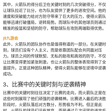
其中，火箭队的得分后卫在关键时刻的几次突破得分，不仅
让球队拉近了比分，也为队友提供了更多的进攻空间。他的
速度和突破能力给对方防守带来了巨大的压力，使得火箭队
能够迅速打破僵局，逆转局势。而球队中的其他球员则通过
精准的投篮和坚韧的防守，帮助球队在攻防两端取得优势。
j9九游会
此外，火箭队的团队协作也是值得称道的一部分。在关键时
刻，球员们没有个人主义，而是依靠团队配合共同面对压
力。球员之间的传球默契、无私的助攻和高效的防守，不仅
让比赛变得更加紧张刺激，也让火箭队的整体表现得到了全
面提升。正是这种团队精神，使得火箭队能够在逆境中逆袭
成功。
3、比赛中的关键时刻与逆袭精神
比赛中的关键时刻往往决定了比赛的走向，而火箭队正是在
这些时刻展现了他们顽强的逆袭精神。比赛进入最后的决胜
阶段时，火箭队落后对方数分，形势极为不利。但正是此
时，火箭队的球员们没有放弃，而是通过几次迅猛的进攻反