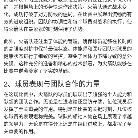
静，并根据场上的形势快速作出决策。火箭队通过战术变
化，成功打破了对方防线的僵局，在比赛中展现出流畅而有
效的进攻组织。团队的协调性和每个球员对战术的执行，使
得火箭队在最紧张的时刻保持了优势。
此外，火箭队还注重了体能的管理，确保球员能够在长时间
的高强度对抗中保持最佳状态。体能师和医疗团队对球员的
健康状态进行了细致的监控，避免了因体力下降导致的意外
失误。这种充分的准备和精心的战术部署，为火箭队能够在
比赛中逆袭奠定了坚实的基础。
2、球员表现与团队合作的力量
在这场比赛中，火箭队的球员们展现出了超强的个人能力和
默契的团队合作。无论是在进攻端还是防守端，每位球员都
发挥了至关重要的作用。特别是在比赛的关键时刻，几位核
心球员的表现堪称完美。球队的领袖人物在场上展现了卓越
的领导力，无论是在得分上还是在组织进攻上，都发挥了至
关重要的作用。