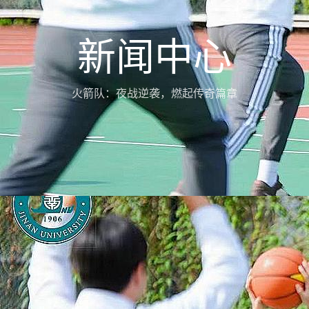
新闻中心
火箭队：夜战逆袭，燃起传奇篇章