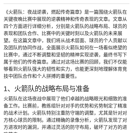
《火箭队：夜战逆袭，燃起传奇篇章》是一篇围绕火箭队在
关键夜晚比赛中展现的逆袭精神和传奇表现的文章。文章从
四个方面进行详细分析，分别是火箭队的战略布局、球员的
表现和团队合作、比赛中的关键时刻以及火箭队的未来展
望。在这篇文章中，我们将从战术层面、球员的个人贡献以
及团队的协同作战，全面展示火箭队如何在一场看似绝望的
比赛中，通过不断调整和坚韧的精神实现逆袭，最终书写下
属于他们的传奇篇章。通过对这场比赛的回顾，我们不仅能
够看到火箭队强大的韧性和实力，也能更深刻地理解体育竞
技中团队合作和个人拼搏的重要性。
1、火箭队的战略布局与准备
火箭队在这场夜战中展现了他们卓越的战略眼光和细致的准
备工作。比赛前，教练组针对对手的优势和劣势制定了精准
的战术计划。火箭队特别注重防守端的调整，尤其是针对对
方核心球员的限制。通过精确的录像分析，火箭队发现了对
方进攻时的漏洞，并通过灵活的防守布局，破坏了对方的进