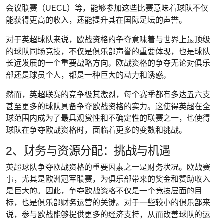
会议联赛（UECL）等，能够参加这些比赛意味着球队不仅
能获得更高的收入，还能提升其在国际足坛的声誉。
对于英超球队来说，欧战资格的争夺意味着与世界上最顶级
的球队同场竞技，不仅是俱乐部声誉的重要体现，也是球队
长远发展的一个重要战略方向。欧战资格的争夺无论对俱乐
部还是球员个人，都是一种巨大的动力和诱惑。
然而，英超联赛的竞争极其激烈，每个赛季都有多达五六支
甚至更多的球队具备争夺欧战资格的实力。这使得英超在全
球范围内成为了最具观赏性和不确定性的联赛之一，也使得
球队在争夺欧战资格时，面临着更多的变数和挑战。
2、财务与资源分配：挑战与机遇
英超球队争夺欧战资格的重要因素之一是财务状况。欧战赛
事，尤其是欧洲冠军联赛，为俱乐部带来的奖金和赞助收入
是巨大的。因此，争夺欧战资格不仅是一个竞技层面的目
标，也是俱乐部财务运营的关键。对于一些较小的俱乐部来
说，参与欧战能够提供更多的经济支持，从而改善球队的运