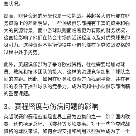
营状况。
然而，财务资源的分配也是一项挑战。英超各大俱乐部在财
务资源上的差距明显，一些顶级俱乐部拥有丰富的资金和强
大的资源背景，而中游球队则面临着更为有限的财务状况，
这直接影响了他们在转会市场的活跃程度以及对优秀球员的
吸引力。这种资源不平衡使得中小俱乐部在争夺欧战资格的
过程中处于劣势。
此外，英超俱乐部为了争夺欧战资格，往往需要增加对球
员、教练和技术团队的投入，这样的资源竞争加剧了球队之
间的差距。因此，如何在财务和资源方面找到平衡，并在有
限的条件下提升球队的竞争力，成为英超中小型俱乐部面临
的重要课题。
3、赛程密度与伤病问题的影响
英超联赛的赛程密度是世界上最为密集的之一，除了国内联
赛，还包括足总杯、联赛杯等多项赛事。对于一些争夺欧战
资格的球队来说，如何合理安排和利用这些赛程成为了一个