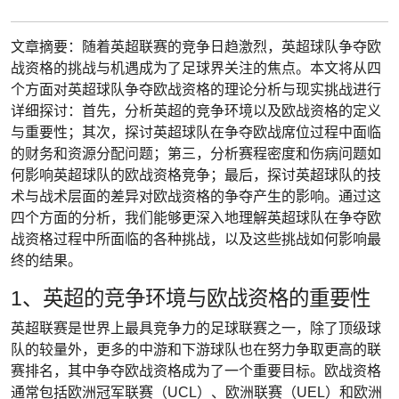
文章摘要：随着英超联赛的竞争日趋激烈，英超球队争夺欧
战资格的挑战与机遇成为了足球界关注的焦点。本文将从四
个方面对英超球队争夺欧战资格的理论分析与现实挑战进行
详细探讨：首先，分析英超的竞争环境以及欧战资格的定义
与重要性；其次，探讨英超球队在争夺欧战席位过程中面临
的财务和资源分配问题；第三，分析赛程密度和伤病问题如
何影响英超球队的欧战资格竞争；最后，探讨英超球队的技
术与战术层面的差异对欧战资格的争夺产生的影响。通过这
四个方面的分析，我们能够更深入地理解英超球队在争夺欧
战资格过程中所面临的各种挑战，以及这些挑战如何影响最
终的结果。
1、英超的竞争环境与欧战资格的重要性
英超联赛是世界上最具竞争力的足球联赛之一，除了顶级球
队的较量外，更多的中游和下游球队也在努力争取更高的联
赛排名，其中争夺欧战资格成为了一个重要目标。欧战资格
通常包括欧洲冠军联赛（UCL）、欧洲联赛（UEL）和欧洲