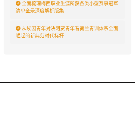
全面梳理梅西职业生涯所获各类小型赛事冠军
清单全景深度解析版集
从埃因青年对决阿贾青年看荷兰青训体系全面
崛起的新典范时代标杆
j9九游会
.
j9九游会【j9游会爸爸推荐】稳定极速线路【yuehutc.com】是亚洲
乃至欧洲最大的在线娱乐平台之一，j9九游会提供 j9九游会·中国官