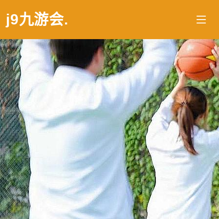
j9九游会
.