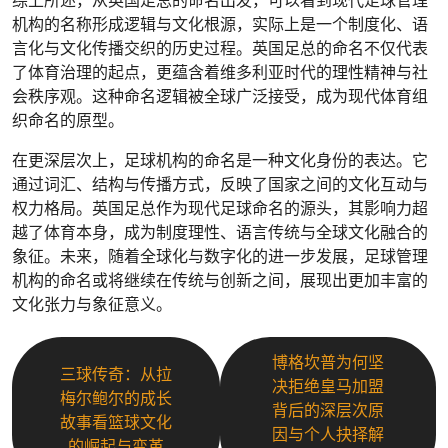
综上所述，从英国足总的命名出发，可以看到现代足球管理
机构的名称形成逻辑与文化根源，实际上是一个制度化、语
言化与文化传播交织的历史过程。英国足总的命名不仅代表
了体育治理的起点，更蕴含着维多利亚时代的理性精神与社
会秩序观。这种命名逻辑被全球广泛接受，成为现代体育组
织命名的原型。
在更深层次上，足球机构的命名是一种文化身份的表达。它
通过词汇、结构与传播方式，反映了国家之间的文化互动与
权力格局。英国足总作为现代足球命名的源头，其影响力超
越了体育本身，成为制度理性、语言传统与全球文化融合的
象征。未来，随着全球化与数字化的进一步发展，足球管理
机构的命名或将继续在传统与创新之间，展现出更加丰富的
文化张力与象征意义。
博格坎普为何坚
三球传奇：从拉
决拒绝皇马加盟
梅尔鲍尔的成长
背后的深层次原
故事看篮球文化
因与个人抉择解
的崛起与变革