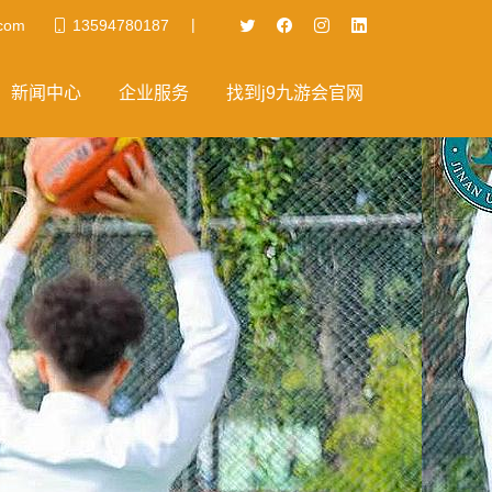
|
com
13594780187
新闻中心
企业服务
找到j9九游会官网