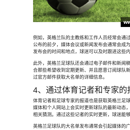
例如，英格兰队的主教练和工作人员经常会通
公布的前夕，媒体会议或新闻发布会通常会成
发布会的时间和地点，球迷可以及时跟进这些
此外，英格兰足球队还会通过电子邮件和新闻
合那些希望收到定期更新、并且愿意订阅球队
过官方邮件获取大名单的详细信息。
4、通过体育记者和专家的
体育记者和足球专家的报道也是获取英格兰足
媒体和个人网站上会实时更新球队的最新动态
相关猜测。通过这些记者的实时更新，球迷能
英格兰足球队的大名单发布通常会引起媒体的