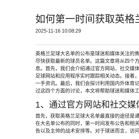
如何第一时间获取英格
2025-11-16 10:08:29
英格兰足球大名单的公布是球迷和媒体关注的
尽快获取最新的球员名单。这篇文章将从四个
息。首先，我们会介绍通过官方网站、社交媒
足球网站和应用程序实时跟踪相关动态。接着
一手资讯。最后，我们会探讨利用国内外体育
过这四个方面的讨论，本文将帮助球迷和媒体
1、通过官方网站和社交媒
首先，获取英格兰足球大名单最直接的途径是通
在大名单公布的同时，第一时间发布公告和相
告以及主帅的战术安排等。对于球迷而言，访问