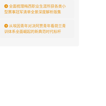
全面梳理梅西职业生涯所获各类小
型赛事冠军清单全景深度解析版集
从埃因青年对决阿贾青年看荷兰青
训体系全面崛起的新典范时代标杆