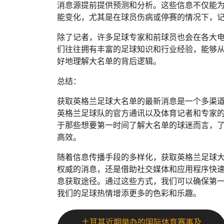
消息源提前提供预测和分析。这些信息不仅能
能变化，尤其是在球员伤病或停赛的情况下，
除了记者，许多足球专家和前球员也会在各大
们往往拥有丰富的足球知识和行业经验，能够
好地理解大名单的背后逻辑。
总结：
获取英格兰足球大名单的最新消息是一个多渠
英格兰足球队的官方通讯以及体育记者和专家
于那些想要第一时间了解大名单的球迷而言，
高效。
随着信息传播手段的多样化，获取英格兰足球
权威的消息，还是借助社交媒体和应用程序快
息获取途径。通过这些方式，我们可以确保第
我们的足球热情增添更多的色彩和乐趣。
土耳其近期举办的国际体育赛事及