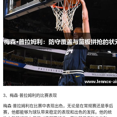
3、梅森·普拉姆利的比赛表现
梅森·普拉姆利在比赛中表现出色，无论是在常规赛还是季后
赛，他都能够为球队带来稳定的表现和出色的发挥。他的统