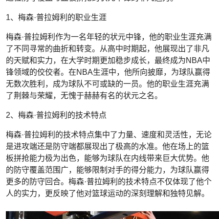
1、梅森·普拉姆利的职业生涯
梅森·普拉姆利作为一名年轻的状元中锋，他的职业生涯充满
了不同寻常的曲折和转变。从高中时期起，他展现出了非凡
的天赋和实力，在大学时期更加稳步成长，最终成为NBA中
锋领域的佼佼者。在NBA生涯中，他所向披靡，为球队赢得
无数次胜利，成为球队不可或缺的一员。他的职业生涯充满
了荆棘与荣耀，无愧于赫赫有名的状元之名。
2、梅森·普拉姆利的技术特点
梅森·普拉姆利的技术特点集中了力量、速度和灵活性，无论
是进攻端还是防守端都展现出了极高的水准。他在场上的篮
板拼抢能力极为出色，能够为球队在内线带来巨大优势。他
的防守覆盖范围广，能够限制对手的得分能力，为球队赢得
更多的防守回合。梅森·普拉姆利的技术特点不仅体现了他个
人的实力，更反映了他对篮球运动的深刻理解和独特见解。