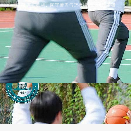
梅森·普拉姆利：防守覆盖与篮板拼抢的状元中锋