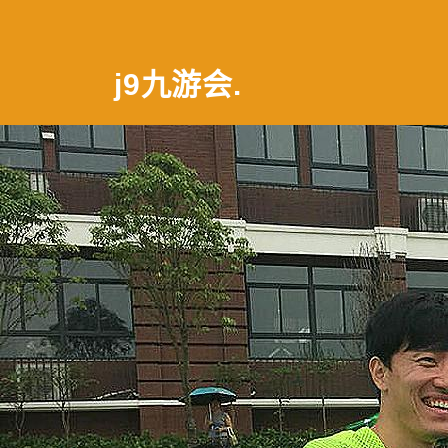
j9九游会
.