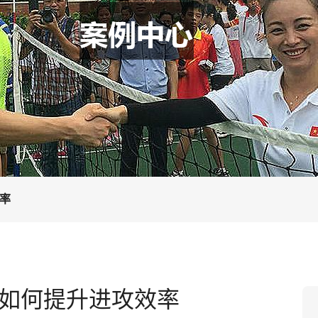
率
特如何提升进攻效率