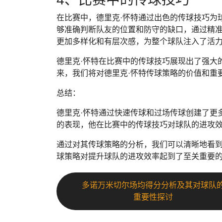
在比赛中，德里克·怀特通过出色的传球技巧为
够准确判断队友的位置和防守的缺口，通过精
更加多样化和有层次感，为整个球队注入了活
德里克·怀特在比赛中的传球技巧展现出了强大
来，我们将对德里克·怀特传球策略的价值和重
总结：
德里克·怀特通过快速传球和过场传球创建了更
的表现，他在比赛中的传球技巧对球队的进攻
通过对其传球策略的分析，我们可以清晰地看到
球策略对提升球队的进攻效率起到了至关重要
多诺万米切尔场均得分分析及其对球队
重要性探讨