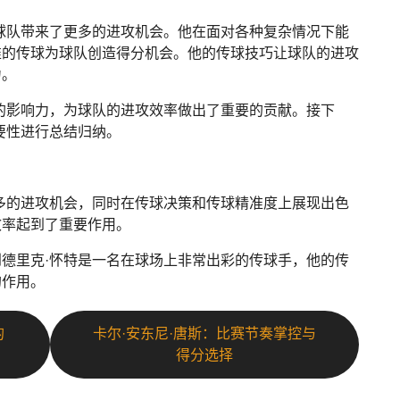
球队带来了更多的进攻机会。他在面对各种复杂情况下能
准的传球为球队创造得分机会。他的传球技巧让球队的进攻
力。
的影响力，为球队的进攻效率做出了重要的贡献。接下
要性进行总结归纳。
多的进攻机会，同时在传球决策和传球精准度上展现出色
效率起到了重要作用。
德里克·怀特是一名在球场上非常出彩的传球手，他的传
的作用。
的
卡尔·安东尼·唐斯：比赛节奏掌控与
得分选择