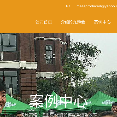
massproduced@yahoo.
公司首页
介绍j9九游会
案例中心
案例中心
传球策略：德里克·怀特如何提升进攻效率