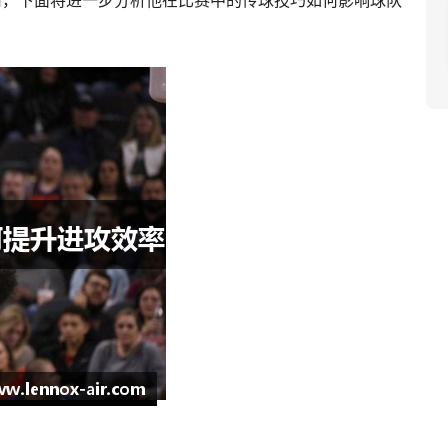
用，下面将进一步分析他在比赛中的传球技巧如何影响球队