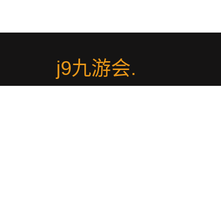
j9九游会
.
j9九游会【j9游会爸爸推荐】稳定极速线路
【yuehutc.com】是亚洲乃至欧洲最大的在线娱乐平
一，j9九游会提供 j9九游会·中国官网、首页登录入口
游会体育、网页版登录、APP、官网会带您畅享无尽激
作为真人游戏第一品牌,倾力打造绿色与安全兼具的网
乐平台。
社交平台