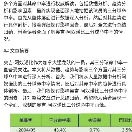
多个方面对其命中率进行权威解读，包括数据分析、趋势分
析和影响因素，最终实现全面深入地挖掘该球员的三分球命
中率。首先从整体层面进行数据深入分析，然后对其趋势进
行具体剖析，接着详细探讨影响因素，最后对全文进行总结
归纳，带着读者全面了解奥吉·阿奴诺比三分球命中率的情
况。
## 文章摘要
奥吉·阿奴诺比作为加拿大猛龙队的一员，其三分球命中率一
直备受关注。本文将从数据、趋势与影响三个方面对其三分
球命中率进行深入分析。首先，我们将从大量数据中分析阿
奴诺比的三分球命中率情况，随后对其命中率的趋势进行具
体剖析。最后，我们将探讨影响奥吉·阿奴诺比三分球命中率
的因素，并对整篇文章进行总结归纳，希望能为读者展现一
个全面、深刻的奥吉·阿奴诺比三分球命中率画像。