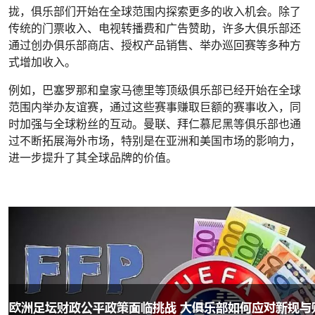
拢，俱乐部们开始在全球范围内探索更多的收入机会。除了
传统的门票收入、电视转播费和广告赞助，许多大俱乐部还
通过创办俱乐部商店、授权产品销售、举办巡回赛等多种方
式增加收入。
例如，巴塞罗那和皇家马德里等顶级俱乐部已经开始在全球
范围内举办友谊赛，通过这些赛事赚取巨额的赛事收入，同
时加强与全球粉丝的互动。曼联、拜仁慕尼黑等俱乐部也通
过不断拓展海外市场，特别是在亚洲和美国市场的影响力，
进一步提升了其全球品牌的价值。