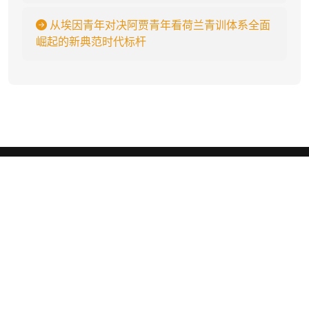
从埃因青年对决阿贾青年看荷兰青训体系全面
崛起的新典范时代标杆
j9九游会
.
j9九游会【j9游会爸爸推荐】稳定极速线路【yuehutc.com】是亚洲
乃至欧洲最大的在线娱乐平台之一，j9九游会提供 j9九游会·中国官
网、首页登录入口、九游会体育、网页版登录、APP、官网会带您畅
享无尽激情!作为真人游戏第一品牌,倾力打造绿色与安全兼具的网络