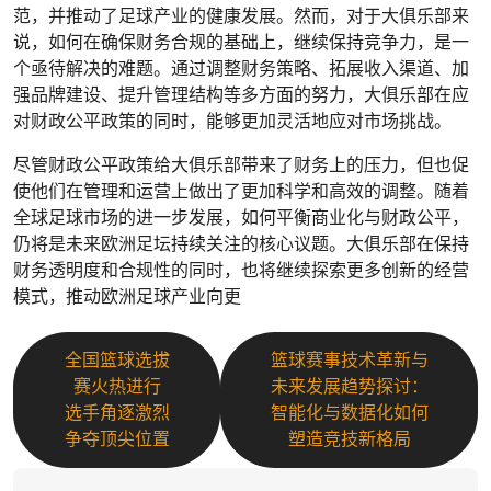
范，并推动了足球产业的健康发展。然而，对于大俱乐部来
说，如何在确保财务合规的基础上，继续保持竞争力，是一
个亟待解决的难题。通过调整财务策略、拓展收入渠道、加
强品牌建设、提升管理结构等多方面的努力，大俱乐部在应
对财政公平政策的同时，能够更加灵活地应对市场挑战。
尽管财政公平政策给大俱乐部带来了财务上的压力，但也促
使他们在管理和运营上做出了更加科学和高效的调整。随着
全球足球市场的进一步发展，如何平衡商业化与财政公平，
仍将是未来欧洲足坛持续关注的核心议题。大俱乐部在保持
财务透明度和合规性的同时，也将继续探索更多创新的经营
模式，推动欧洲足球产业向更
全国篮球选拔
篮球赛事技术革新与
赛火热进行
未来发展趋势探讨：
选手角逐激烈
智能化与数据化如何
争夺顶尖位置
塑造竞技新格局