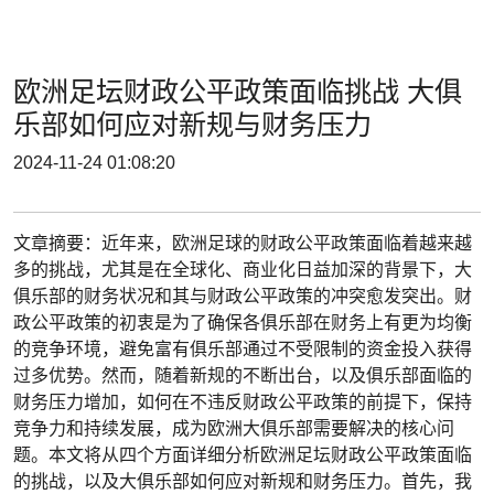
欧洲足坛财政公平政策面临挑战 大俱
乐部如何应对新规与财务压力
2024-11-24 01:08:20
文章摘要：近年来，欧洲足球的财政公平政策面临着越来越
多的挑战，尤其是在全球化、商业化日益加深的背景下，大
俱乐部的财务状况和其与财政公平政策的冲突愈发突出。财
政公平政策的初衷是为了确保各俱乐部在财务上有更为均衡
的竞争环境，避免富有俱乐部通过不受限制的资金投入获得
过多优势。然而，随着新规的不断出台，以及俱乐部面临的
财务压力增加，如何在不违反财政公平政策的前提下，保持
竞争力和持续发展，成为欧洲大俱乐部需要解决的核心问
题。本文将从四个方面详细分析欧洲足坛财政公平政策面临
的挑战，以及大俱乐部如何应对新规和财务压力。首先，我