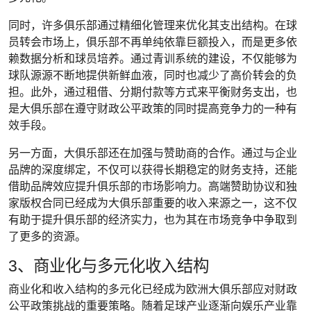
同时，许多俱乐部通过精细化管理来优化其支出结构。在球
员转会市场上，俱乐部不再单纯依靠巨额投入，而是更多依
赖数据分析和球员培养。通过青训系统的建设，不仅能够为
球队源源不断地提供新鲜血液，同时也减少了高价转会的负
担。此外，通过租借、分期付款等方式来平衡财务支出，也
是大俱乐部在遵守财政公平政策的同时提高竞争力的一种有
效手段。
另一方面，大俱乐部还在加强与赞助商的合作。通过与企业
品牌的深度绑定，不仅可以获得长期稳定的财务支持，还能
借助品牌效应提升俱乐部的市场影响力。高端赞助协议和独
家版权合同已经成为大俱乐部重要的收入来源之一，这不仅
有助于提升俱乐部的经济实力，也为其在市场竞争中争取到
了更多的资源。
3、商业化与多元化收入结构
商业化和收入结构的多元化已经成为欧洲大俱乐部应对财政
公平政策挑战的重要策略。随着足球产业逐渐向娱乐产业靠