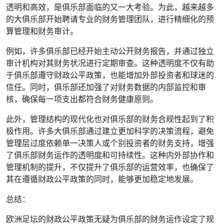
透明和高效，是俱乐部面临的又一大考验。为此，越来越多
的大俱乐部开始聘请专业的财务管理团队，进行精细化的预
算管理和财务审计。
例如，许多俱乐部已经开始主动公开财务报告，并通过独立
审计机构对其财务状况进行定期审查。这种透明度不仅有助
于俱乐部遵守财政公平政策，也能增加外部投资者和球迷的
信任。同时，俱乐部还加强了对财务数据的内部监控和审
核，确保每一项支出都符合财务健康原则。
此外，管理结构的现代化也对俱乐部的财务合规性起到了积
极作用。许多大俱乐部通过建立更加科学的决策流程，避免
管理层过度依赖单一决策人或个别投资者的财务支持，增强
了俱乐部财务运作的透明度和可持续性。这种内外部协作和
管理机制的提升，不仅提升了俱乐部的运营效率，也确保了
其在遵循财政公平政策的同时，能够更加稳定地发展。
总结：
欧洲足坛的财政公平政策无疑为俱乐部的财务运作设定了规