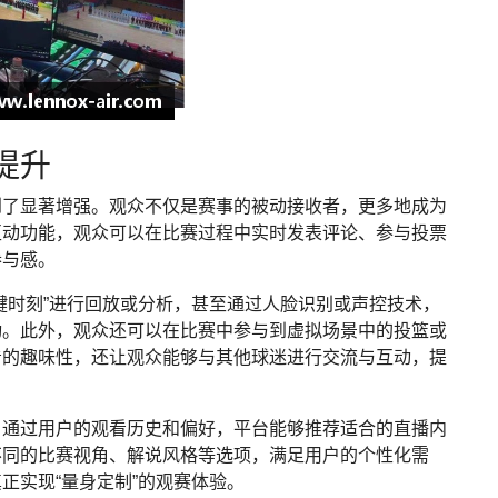
提升
到了显著增强。观众不仅是赛事的被动接收者，更多地成为
互动功能，观众可以在比赛过程中实时发表评论、参与投票
参与感。
键时刻”进行回放或分析，甚至通过人脸识别或声控技术，
动。此外，观众还可以在比赛中参与到虚拟场景中的投篮或
看的趣味性，还让观众能够与其他球迷进行交流与互动，提
。通过用户的观看历史和偏好，平台能够推荐适合的直播内
不同的比赛视角、解说风格等选项，满足用户的个性化需
正实现“量身定制”的观赛体验。