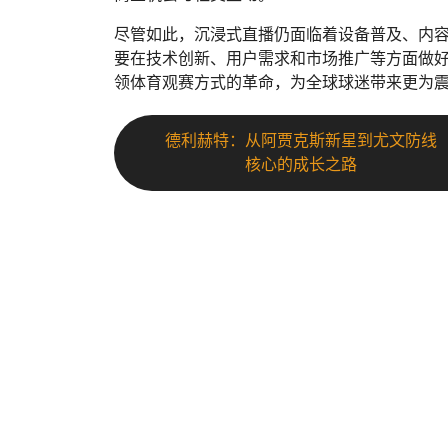
尽管如此，沉浸式直播仍面临着设备普及、内
要在技术创新、用户需求和市场推广等方面做
领体育观赛方式的革命，为全球球迷带来更为
德利赫特：从阿贾克斯新星到尤文防线
核心的成长之路
j9九游会
.
j9九游会【j9游会爸爸推荐】稳定极速线路