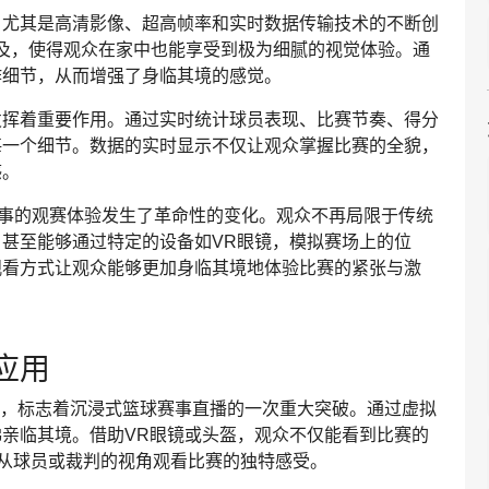
，尤其是高清影像、超高帧率和实时数据传输技术的不断创
普及，使得观众在家中也能享受到极为细腻的视觉体验。通
作细节，从而增强了身临其境的感觉。
发挥着重要作用。通过实时统计球员表现、比赛节奏、得分
每一个细节。数据的实时显示不仅让观众掌握比赛的全貌，
感。
赛事的观赛体验发生了革命性的变化。观众不再局限于传统
甚至能够通过特定的设备如VR眼镜，模拟赛场上的位
观看方式让观众能够更加身临其境地体验比赛的紧张与激
应用
用，标志着沉浸式篮球赛事直播的一次重大突破。通过虚拟
亲临其境。借助VR眼镜或头盔，观众不仅能看到比赛的
到从球员或裁判的视角观看比赛的独特感受。