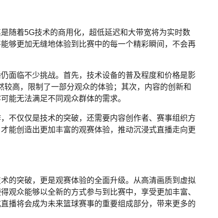
是随着5G技术的商用化，超低延迟和大带宽将为实时数
将能够更加无缝地体验到比赛中的每一个精彩瞬间，不会再
播仍面临不少挑战。首先，技术设备的普及程度和价格是影
然较高，限制了一部分观众的体验；其次，内容的创新和
容可能无法满足不同观众群体的需求。
作，不仅仅是技术的突破，还需要内容创作者、赛事组织方
，才能创造出更加丰富的观赛体验，推动沉浸式直播走向更
技术的突破，更是观赛体验的全面升级。从高清画质到虚拟
使得观众能够以全新的方式参与到比赛中，享受更加丰富、
式直播将会成为未来篮球赛事的重要组成部分，带来更多的