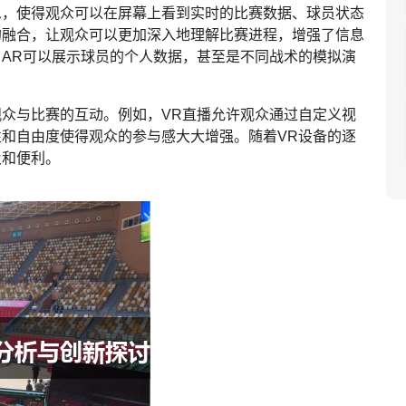
息，使得观众可以在屏幕上看到实时的比赛数据、球员状态
的融合，让观众可以更加深入地理解比赛进程，增强了信息
AR可以展示球员的个人数据，甚至是不同战术的模拟演
众与比赛的互动。例如，VR直播允许观众通过自定义视
和自由度使得观众的参与感大大增强。随着VR设备的逐
及和便利。