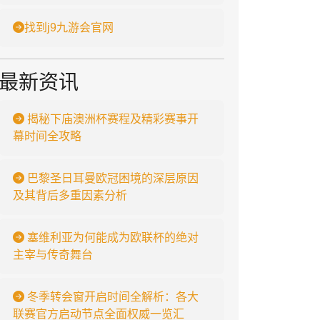
找到j9九游会官网
最新资讯
揭秘下庙澳洲杯赛程及精彩赛事开
幕时间全攻略
巴黎圣日耳曼欧冠困境的深层原因
及其背后多重因素分析
塞维利亚为何能成为欧联杯的绝对
主宰与传奇舞台
冬季转会窗开启时间全解析：各大
联赛官方启动节点全面权威一览汇