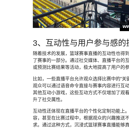
3、互动性与用户参与感的
随着技术的发展，篮球赛事直播的互动性也得
了赛事的一部分。通过社交媒体、直播平台的
或预测比赛结果等活动，极大地提高了用户的
比如，一些直播平台允许观众选择比赛中的“关
观众可以通过语音命令直接与赛事内容进行互
其他互动小游戏，这些互动方式不仅增加了观
升了社交属性。
互动性还体现在直播平台的个性化定制功能上
容，甚至在比赛过程中，根据观众的兴趣推送
求。通过这种方式，沉浸式篮球赛事直播能够真