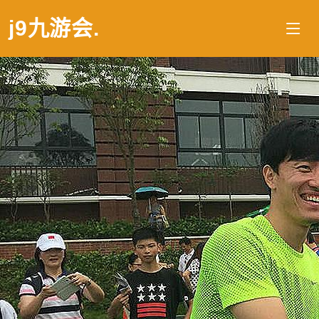
j9九游会
.