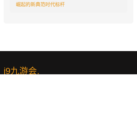
崛起的新典范时代标杆
j9九游会
.
j9九游会【j9游会爸爸推荐】稳定极速线路【yuehutc.com】是亚洲
乃至欧洲最大的在线娱乐平台之一，j9九游会提供 j9九游会·中国官
网、首页登录入口、九游会体育、网页版登录、APP、官网会带您畅
享无尽激情!作为真人游戏第一品牌,倾力打造绿色与安全兼具的网络
娱乐平台。