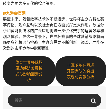
转变为更为多元化的综合策略。
j9九游会官网
展望未来，随着数字技术的不断进步，世界杯主办方将在赛
事传播、观众互动以及社会责任方面发挥更大作用。数据分
析和智能化技术的广泛应用将进一步优化赛事的运营效率和
观众体验。在这一背景下，世界杯赛事的全球营销战略将面
临更多的机遇与挑战，主办方需要不断创新与调整，才能在
激烈的市场竞争中脱颖而出。
体育世界杯球场
卡瓦哈尔在西班
周边经济发展模
牙国家队的突出
式与影响因素分
表现与贡献分析
析