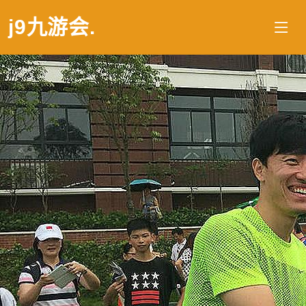
j9九游会
.