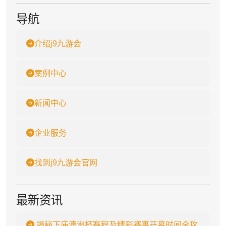
导航
介绍j9九游会
案例中心
新闻中心
企业服务
找到j9九游会官网
最新资讯
揭秘下庙澳洲杯赛程及精彩赛事开幕时间全攻