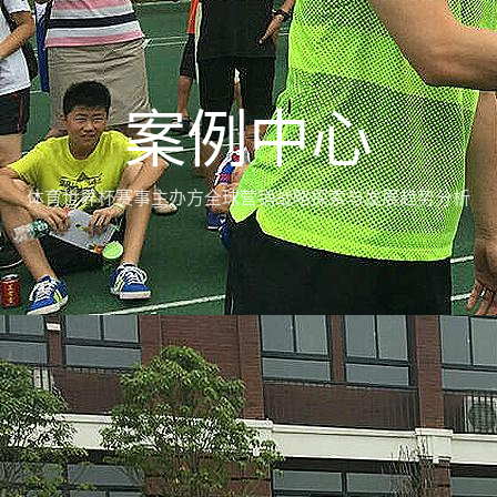
案例中心
体育世界杯赛事主办方全球营销战略探索与发展趋势分析