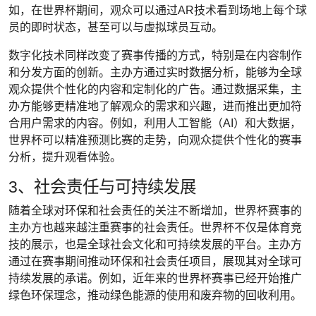
如，在世界杯期间，观众可以通过AR技术看到场地上每个球
员的即时状态，甚至可以与虚拟球员互动。
数字化技术同样改变了赛事传播的方式，特别是在内容制作
和分发方面的创新。主办方通过实时数据分析，能够为全球
观众提供个性化的内容和定制化的广告。通过数据采集，主
办方能够更精准地了解观众的需求和兴趣，进而推出更加符
合用户需求的内容。例如，利用人工智能（AI）和大数据，
世界杯可以精准预测比赛的走势，向观众提供个性化的赛事
分析，提升观看体验。
3、社会责任与可持续发展
随着全球对环保和社会责任的关注不断增加，世界杯赛事的
主办方也越来越注重赛事的社会责任。世界杯不仅是体育竞
技的展示，也是全球社会文化和可持续发展的平台。主办方
通过在赛事期间推动环保和社会责任项目，展现其对全球可
持续发展的承诺。例如，近年来的世界杯赛事已经开始推广
绿色环保理念，推动绿色能源的使用和废弃物的回收利用。