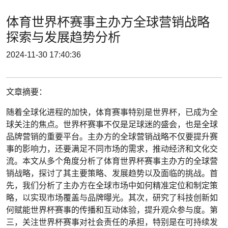
体育世界杯赛事主办方全球营销战略
探索与发展趋势分析
2024-11-30 17:40:36
文章摘要：
随着全球化进程的加快，体育赛事特别是世界杯，已成为全
球关注的焦点。世界杯赛事不仅是足球迷的盛会，也是全球
品牌营销的重要平台。主办方的全球营销战略不仅要提升赛
事的影响力，还要满足不同市场的需求，推动经济和文化交
流。本文从多个角度分析了体育世界杯赛事主办方的全球营
销战略，探讨了其主要策略、发展趋势以及面临的挑战。首
先，我们分析了主办方在全球市场中如何精准定位和制定策
略，以实现市场覆盖与品牌曝光。其次，研究了科技创新如
何赋能世界杯赛事的传播和互动体验，提升观众参与度。第
三，关注世界杯赛事对社会责任的承担，特别是在可持续发