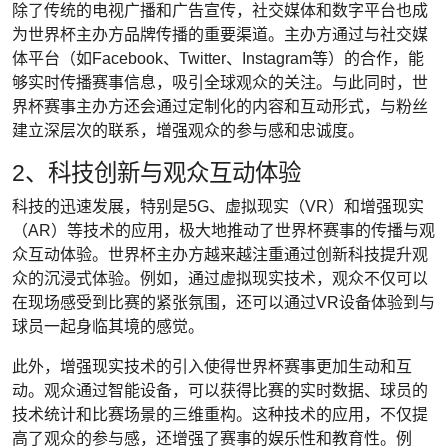
除了传统的电视广播和广告宣传，社交媒体和数字平台也成
为世界杯主办方品牌传播的重要渠道。主办方通过与社交媒
体平台（如Facebook、Twitter、Instagram等）的合作，能
够实时传播赛事信息，吸引全球观众的关注。与此同时，世
界杯赛事主办方还会通过定制化的内容和互动形式，与粉丝
建立深层次的联系，增强观众的参与感和忠诚度。
2、科技创新与观众互动体验
科技的迅速发展，特别是5G、虚拟现实（VR）和增强现实
（AR）等技术的应用，极大地推动了世界杯赛事的传播与观
众互动体验。世界杯主办方越来越注重通过创新科技提升观
众的沉浸式体验。例如，通过虚拟现实技术，观众不仅可以
在现场感受到比赛的紧张氛围，还可以通过VR设备体验到与
球员一起身临其境的感觉。
此外，增强现实技术的引入使得世界杯赛事更加生动和互
动。观众通过智能设备，可以获得比赛的实时数据、球员的
技术统计和比赛场景的三维重构。这种技术的应用，不仅提
高了观众的参与感，还增强了赛事的娱乐性和教育性。例