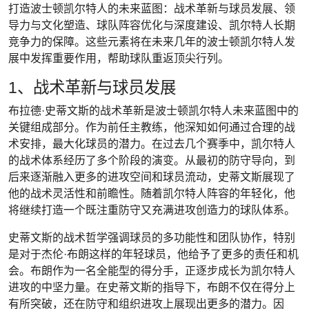
打造波士顿凯尔特人的未来蓝图：战术革新与球员发展、领
导力与文化塑造、球队阵容优化与深度建设、凯尔特人长期
竞争力的保障。这些元素将在未来几年的波士顿凯尔特人发
展中发挥重要作用，帮助球队重返顶尖行列。
1、战术革新与球员发展
布拉德·史蒂文斯的战术革新是波士顿凯尔特人未来蓝图中的
关键组成部分。作为前任主教练，他深知如何通过合理的战
术安排，最大化球员的潜力。在过去几个赛季中，凯尔特人
的战术体系经历了多个阶段的演变。从最初的防守导向，到
后来逐渐融入更多的进攻空间和球员流动，史蒂文斯展现了
他的战术灵活性和前瞻性。随着凯尔特人阵容的年轻化，他
将继续打造一个既注重防守又充满进攻创造力的球队体系。
史蒂文斯的战术哲学强调球员的多功能性和团队协作，特别
是对于杰伦·布朗这样的年轻球员，他给予了更多的责任和机
会。布朗作为一名全能型的得分手，正逐步成长为凯尔特人
进攻的中坚力量。在史蒂文斯的指导下，布朗不仅在得分上
有所突破，还在防守和组织进攻上展现出更多的潜力。因