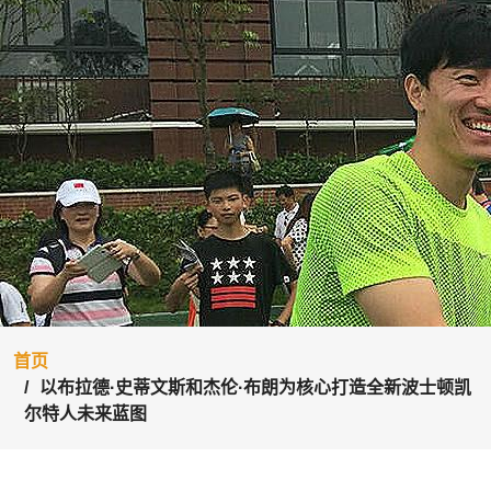
首页
以布拉德·史蒂文斯和杰伦·布朗为核心打造全新波士顿凯
尔特人未来蓝图