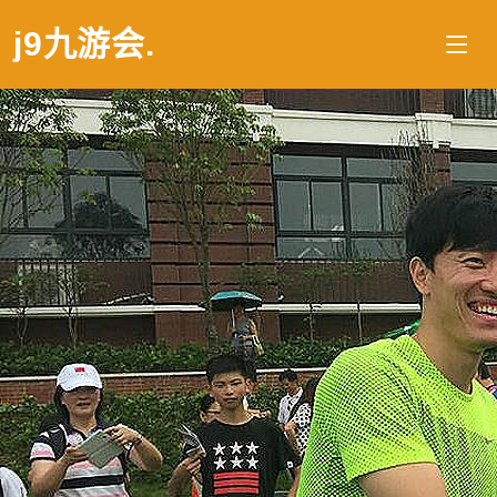
j9九游会
.