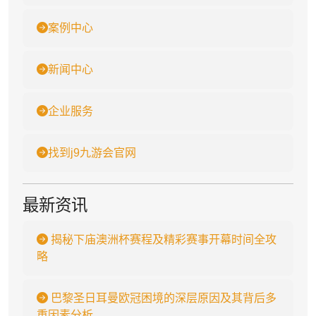
案例中心
新闻中心
企业服务
找到j9九游会官网
最新资讯
揭秘下庙澳洲杯赛程及精彩赛事开幕时间全攻
略
巴黎圣日耳曼欧冠困境的深层原因及其背后多
重因素分析