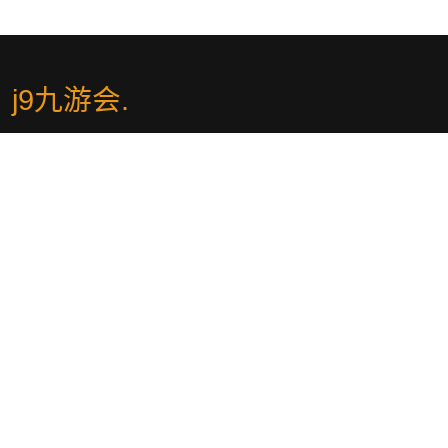
j9九游会
.
j9九游会【j9游会爸爸推荐】稳定极速线路【yuehutc.com】是亚洲
乃至欧洲最大的在线娱乐平台之一，j9九游会提供 j9九游会·中国官
网、首页登录入口、九游会体育、网页版登录、APP、官网会带您畅
享无尽激情!作为真人游戏第一品牌,倾力打造绿色与安全兼具的网络
娱乐平台。
社交平台