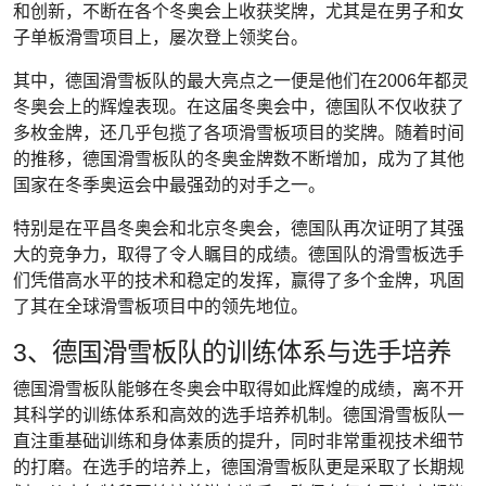
和创新，不断在各个冬奥会上收获奖牌，尤其是在男子和女
子单板滑雪项目上，屡次登上领奖台。
其中，德国滑雪板队的最大亮点之一便是他们在2006年都灵
冬奥会上的辉煌表现。在这届冬奥会中，德国队不仅收获了
多枚金牌，还几乎包揽了各项滑雪板项目的奖牌。随着时间
的推移，德国滑雪板队的冬奥金牌数不断增加，成为了其他
国家在冬季奥运会中最强劲的对手之一。
特别是在平昌冬奥会和北京冬奥会，德国队再次证明了其强
大的竞争力，取得了令人瞩目的成绩。德国队的滑雪板选手
们凭借高水平的技术和稳定的发挥，赢得了多个金牌，巩固
了其在全球滑雪板项目中的领先地位。
3、德国滑雪板队的训练体系与选手培养
德国滑雪板队能够在冬奥会中取得如此辉煌的成绩，离不开
其科学的训练体系和高效的选手培养机制。德国滑雪板队一
直注重基础训练和身体素质的提升，同时非常重视技术细节
的打磨。在选手的培养上，德国滑雪板队更是采取了长期规