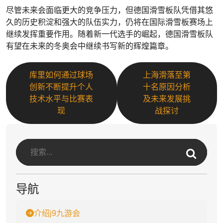
尽管未来会面临更大的竞争压力，但德国滑雪板队凭借其悠
久的历史积淀和强大的队伍实力，仍将在国际滑雪板赛场上
继续发挥重要作用。随着新一代选手的崛起，德国滑雪板队
有望在未来的冬奥会中继续书写新的辉煌篇章。
库里如何通过球场
上海滑落至第
创新不断提升个人
十名原因分析
技术水平与比赛表
及未来发展挑
现
战探讨
导航
介绍j9九游会