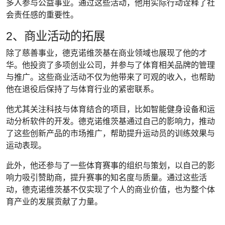
多人参与公益事业。通过这些活动，他用实际行动诠释了社
会责任感的重要性。
2、商业活动的拓展
除了慈善事业，德克诺维茨基在商业领域也展现了他的才
华。他投资了多项创业公司，并参与了体育相关品牌的管理
与推广。这些商业活动不仅为他带来了可观的收入，也帮助
他在退役后保持了与体育行业的紧密联系。
他尤其关注科技与体育结合的项目，比如智能健身设备和运
动分析软件的开发。德克诺维茨基通过自己的影响力，推动
了这些创新产品的市场推广，帮助提升运动员的训练效果与
运动表现。
此外，他还参与了一些体育赛事的组织与策划，以自己的影
响力吸引赞助商，提升赛事的知名度与质量。通过这些活
动，德克诺维茨基不仅实现了个人的商业价值，也为整个体
育产业的发展贡献了力量。