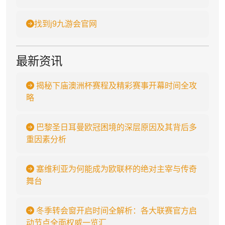
找到j9九游会官网
最新资讯
揭秘下庙澳洲杯赛程及精彩赛事开幕时间全攻
略
巴黎圣日耳曼欧冠困境的深层原因及其背后多
重因素分析
塞维利亚为何能成为欧联杯的绝对主宰与传奇
舞台
冬季转会窗开启时间全解析：各大联赛官方启
动节点全面权威一览汇