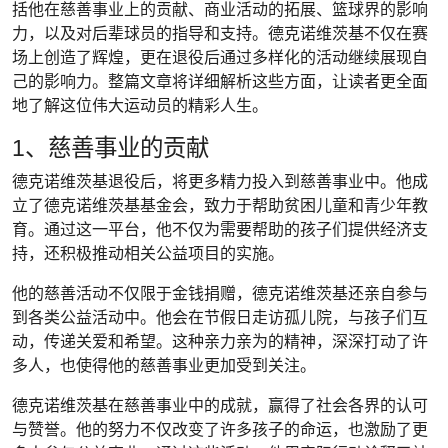
括他在慈善事业上的贡献、商业活动的拓展、篮球界的影响
力，以及对后辈球员的指导和支持。德克诺维茨基不仅在赛
场上创造了辉煌，更在退役后通过多样化的活动继续展现自
己的影响力。整篇文章将详细解析这些方面，让读者更全面
地了解这位伟大运动员的精彩人生。
1、慈善事业的贡献
德克诺维茨基退役后，将更多精力投入到慈善事业中。他成
立了德克诺维茨基基金会，致力于帮助贫困儿童和青少年教
育。通过这一平台，他不仅为需要帮助的孩子们提供经济支
持，还积极推动相关公益项目的实施。
他的慈善活动不仅限于金钱捐赠，德克诺维茨基还亲自参与
到各类公益活动中。他会在节假日走访孤儿院，与孩子们互
动，传递关爱和希望。这种亲力亲为的精神，深深打动了许
多人，也使得他的慈善事业更加受到关注。
德克诺维茨基在慈善事业中的成就，赢得了社会各界的认可
与赞誉。他的努力不仅改变了许多孩子的命运，也激励了更