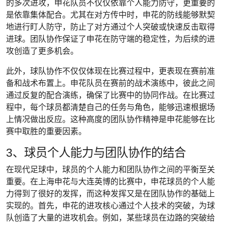
的多次进攻，申花队员不仅仅依靠个人能力防守，更重要的
是依靠集体配合。尤其在对方传中时，申花的防线能够默契
地进行盯人防守，防止了对方通过个人突破或快速反击取得
进球。团队协作保证了申花在防守端的稳定性，为后续的进
攻创造了更多机会。
此外，球队协作不仅仅体现在比赛过程中，更表现在赛前准
备和战术布置上。申花队员在赛前的战术演练中，彼此之间
通过反复的配合演练，确保了比赛中的协同作战。在比赛过
程中，每个球员都清楚自己的任务与角色，能够迅速根据场
上情况做出反应。这种高度的团队协作精神是申花能够在比
赛中取胜的重要因素。
3、球员个人能力与团队协作的结合
在现代足球中，球员的个人能力和团队协作之间的平衡至关
重要。在上海申花与大连英博的比赛中，申花球员的个人能
力得到了很好的发挥，而这种发挥又是在团队协作的基础上
实现的。首先，申花的进攻核心通过个人技术的突破，为球
队创造了大量的进攻机会。例如，某些球员在边路的突破给