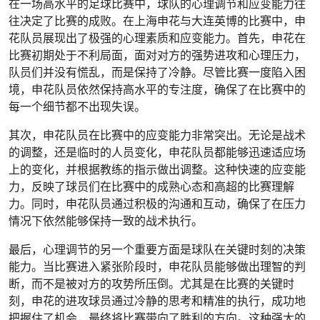
在一场高水平的足球比赛中，球队的心理调节和应变能力往
往决定了比赛的成败。在上海申花与大连英博的比赛中，申
花队员展现出了极强的心理素质和应变能力。首先，申花在
比赛初期处于不利局面，面对对方的强势进攻和心理压力，
队员们并没有慌乱，而是保持了冷静。尽管比赛一度陷入困
境，申花队员依然保持高水平的专注度，确保了在比赛中的
每一个细节都不出现失误。
其次，申花队员在比赛中的应变能力非常突出。无论是战术
的调整，还是临时的人员变化，申花队员都能够迅速适应场
上的变化，并根据教练的指示做出调整。这种快速的应变能
力，反映了球员们在比赛中的成熟心态和高超的比赛理解
力。同时，申花队员通过积极的沟通和互动，确保了在压力
情况下依然能够保持一致的战术执行。
最后，心理调节的另一个重要方面是球队在关键时刻的决策
能力。当比赛进入紧张阶段时，申花队员能够做出理智的判
断，而不是被对方的攻势所压倒。尤其是在比赛的关键时
刻，申花的进攻球员通过冷静的思考和精准的执行，成功地
把握住了机会，最终将比赛带向了胜利的方向。这种强大的