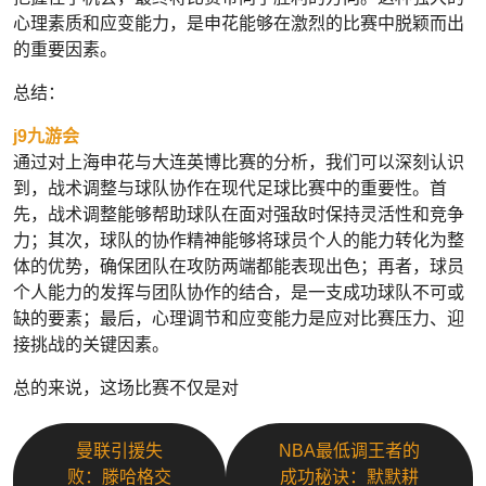
心理素质和应变能力，是申花能够在激烈的比赛中脱颖而出
的重要因素。
总结：
j9九游会
通过对上海申花与大连英博比赛的分析，我们可以深刻认识
到，战术调整与球队协作在现代足球比赛中的重要性。首
先，战术调整能够帮助球队在面对强敌时保持灵活性和竞争
力；其次，球队的协作精神能够将球员个人的能力转化为整
体的优势，确保团队在攻防两端都能表现出色；再者，球员
个人能力的发挥与团队协作的结合，是一支成功球队不可或
缺的要素；最后，心理调节和应变能力是应对比赛压力、迎
接挑战的关键因素。
总的来说，这场比赛不仅是对
曼联引援失
NBA最低调王者的
败：滕哈格交
成功秘诀：默默耕