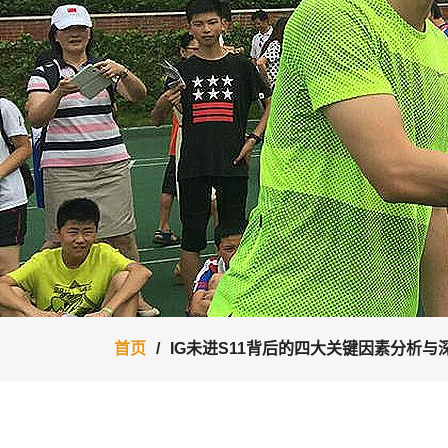
首页
IG未进S11背后的四大关键因素分析与