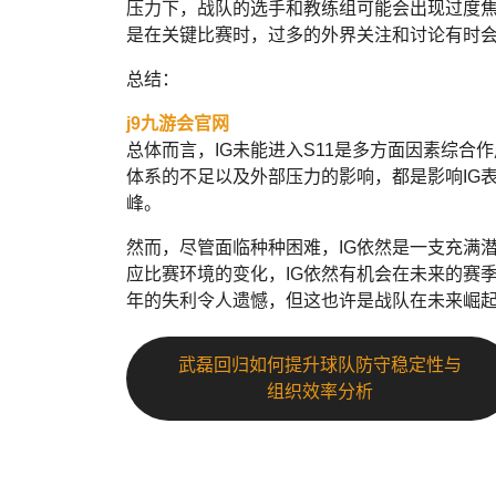
压力下，战队的选手和教练组可能会出现过度
是在关键比赛时，过多的外界关注和讨论有时
总结：
j9九游会官网
总体而言，IG未能进入S11是多方面因素综
体系的不足以及外部压力的影响，都是影响IG
峰。
然而，尽管面临种种困难，IG依然是一支充满
应比赛环境的变化，IG依然有机会在未来的赛
年的失利令人遗憾，但这也许是战队在未来崛
武磊回归如何提升球队防守稳定性与
组织效率分析