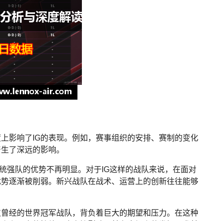
上影响了IG的表现。例如，赛事组织的安排、赛制的变化
产生了深远的影响。
传统强队的优势不再明显。对于IG这样的战队来说，在面对
优势逐渐被削弱。新兴战队在战术、运营上的创新往往能够
支曾经的世界冠军战队，背负着巨大的期望和压力。在这种