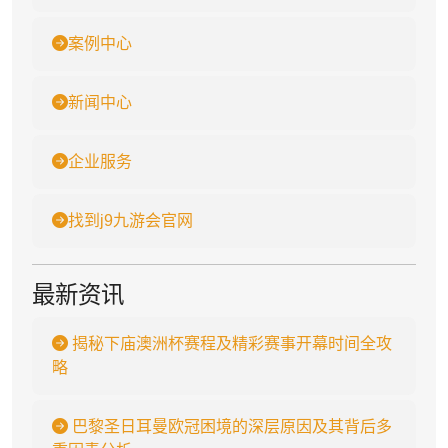
案例中心
新闻中心
企业服务
找到j9九游会官网
最新资讯
揭秘下庙澳洲杯赛程及精彩赛事开幕时间全攻
略
巴黎圣日耳曼欧冠困境的深层原因及其背后多