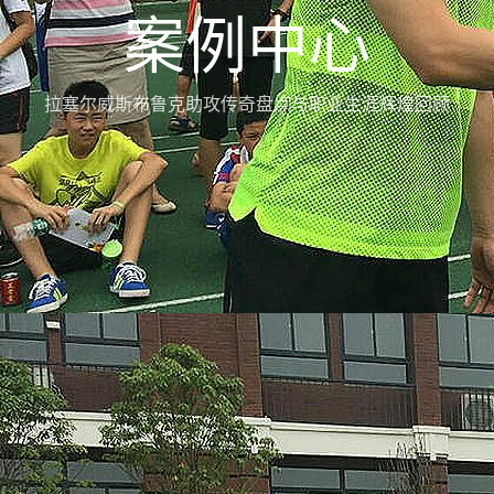
案例中心
拉塞尔威斯布鲁克助攻传奇盘点与职业生涯辉煌回顾