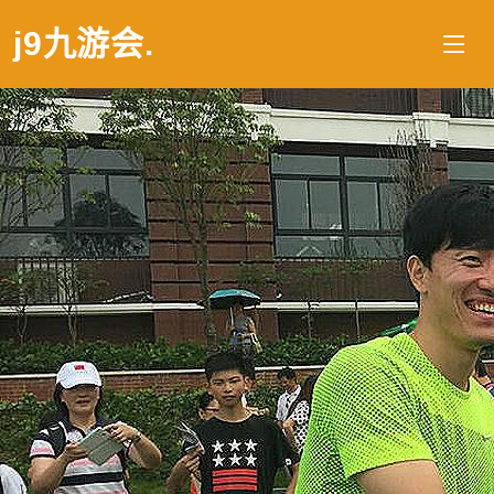
j9九游会
.