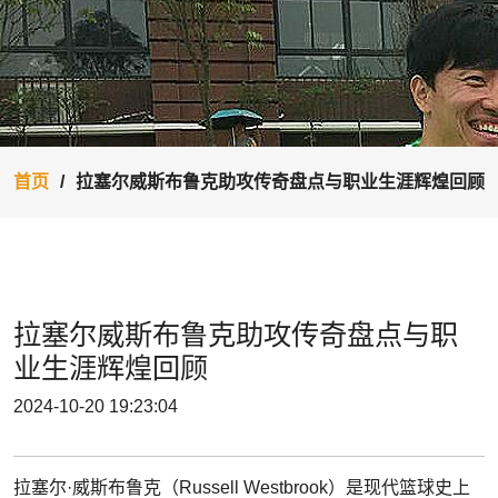
首页
拉塞尔威斯布鲁克助攻传奇盘点与职业生涯辉煌回顾
拉塞尔威斯布鲁克助攻传奇盘点与职
业生涯辉煌回顾
2024-10-20 19:23:04
拉塞尔·威斯布鲁克（Russell Westbrook）是现代篮球史上