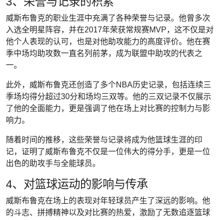
3、荣誉与记录的积累
威斯布鲁克的职业生涯中充满了各种荣誉与记录。他曾多次
入选全明星阵容，并在2017年荣获常规赛MVP，这不仅是对
他个人表现的认可，也是对他助攻能力的高度评价。他在赛
季中场均助攻数一直名列前茅，成为联盟中助攻的代表之
一。
此外，威斯布鲁克还创造了多个NBA历史记录，包括连续三
季场均得分超过30分和场均三双等。他的三双记录不仅展示
了他的全面能力，更是强调了他在场上对比赛的控制力与影
响力。
随着时间的推移，这些荣誉与记录将成为他篮球生涯的印
记，证明了威斯布鲁克不仅是一位伟大的得分手，更是一位
出色的助攻手与全能球员。
4、对篮球运动的影响与传承
威斯布鲁克在场上的表现对年轻球员产生了深远的影响。他
的斗志、拼搏精神以及对比赛的热爱，激励了无数追逐篮球