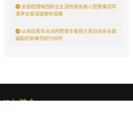
全面梳理梅西职业生涯所获各类小型赛事冠军
清单全景深度解析版集
从埃因青年对决阿贾青年看荷兰青训体系全面
崛起的新典范时代标杆
j9九游会
.
j9九游会【j9游会爸爸推荐】稳定极速线路【yuehutc.com】是亚洲
乃至欧洲最大的在线娱乐平台之一，j9九游会提供 j9九游会·中国官