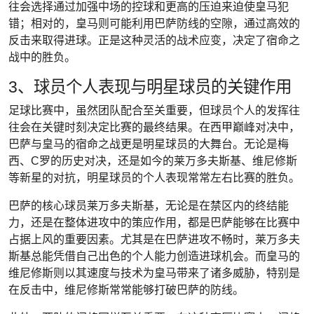
往会选择通过加强中场的控球和更高的压迫来迫使皇马犯
错；相对的，皇马则可能利用巴萨防线的空隙，通过高效的
反击来取得进球。正是这种灵活的战术应变，决定了宿命之
战中的胜负。
3、球员个人表现与明星球员的关键作用
足球比赛中，虽然团队配合至关重要，但球员个人的发挥往
往会在关键时刻决定比赛的最终结果。在西甲巅峰对决中，
巴萨与皇马的宿命之战更是明星球员的大舞台。无论是梅
西、C罗的历史对决，还是如今的莱万多夫斯基、维尼修斯
等新星的对抗，明星球员的个人表现常常左右比赛的胜负。
巴萨的核心球员莱万多夫斯基，无论是在禁区内的终结能
力，还是在整体进攻中的策应作用，都是巴萨能够在比赛中
占据上风的重要因素。尤其是在巴萨进攻不畅时，莱万多夫
斯基总能凭借自己出色的个人能力创造进球机会。而皇马的
维尼修斯则以其速度与技术为皇马带来了诸多威胁，特别是
在反击中，维尼修斯常常能够打破巴萨的防线。