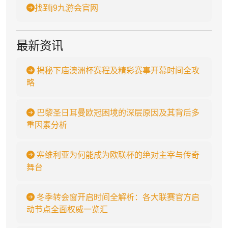
找到j9九游会官网
最新资讯
揭秘下庙澳洲杯赛程及精彩赛事开幕时间全攻
略
巴黎圣日耳曼欧冠困境的深层原因及其背后多
重因素分析
塞维利亚为何能成为欧联杯的绝对主宰与传奇
舞台
冬季转会窗开启时间全解析：各大联赛官方启
动节点全面权威一览汇