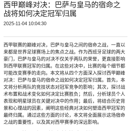
西甲巅峰对决：巴萨与皇马的宿命之
战将如何决定冠军归属
2025-11-04 10:04:30
西甲联赛的巅峰对决，巴萨与皇马之间的宿命之战，一直以
来都是世界足球赛场上的焦点之战。作为西班牙足球的两大
豪门，巴萨与皇马的对决不仅关乎两队的荣誉，更直接影响
到西甲联赛冠军的归属。在这些对决中，比赛的每个细节都
可能改变赛季的走向。本文将从四个方面深入探讨西甲巅峰
对决：巴萨与皇马的宿命之战如何决定冠军归属。首先，本
文将分析两队的竞技状态对冠军竞争的影响；其次，探讨战
术布置和战术变化如何决定比赛胜负；然后，分析球员个人
表现和明星球员在关键对决中的作用；最后，将结合历史背
景和心理战的因素，阐明这些经典对决如何塑造西甲冠军的
最终归属。通过这些方面的讨论，本文将全面展示这场宿命
之战的重要性，以及其对西甲赛季的深远影响。