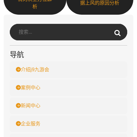
据上风的原因分析
析
导航
介绍j9九游会
案例中心
新闻中心
企业服务