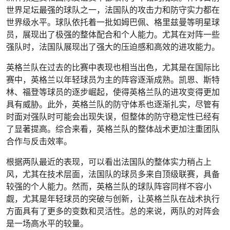
世界足坛最强的球队之一，法国队的攻击力和防守实力都在
世界级水平。球队依托着一批如姆巴佩、格里兹曼等明星球
员，展现出了极强的整体配合和个人能力。尤其在对阵一些
强队时，法国队展现出了强大的压迫感和高效的进攻能力。
英格兰队在过去的比赛中表现也相当出色，尤其是在国际比
赛中，英格兰以年轻球员为主的阵容逐渐成熟。凯恩、斯特
林、福登等球员的逐步崛起，使得英格兰队的进攻变得更加
具有威胁。此外，英格兰队的防守体系也逐渐扎实，尽管有
时面对强队时可能会出现失误，但整体的防守稳定性已经有
了显著提高。综合来看，英格兰队的整体战术更加注重团队
合作与反击效率。
根据两队最近的表现，可以看出法国队的整体实力稍占上
风，尤其在技术层面，法国队的球员多来自顶级联赛，具备
较强的个人能力。然而，英格兰队的球队阵容同样不容小
觑，尤其是年轻球员的突破与创新，让英格兰队在战术执行
方面具有了更多的变数和灵活性。总的来说，两队的对阵会
是一场高水平的较量。