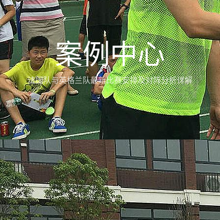
案例中心
法国队与英格兰队最新比赛安排及对阵分析详解