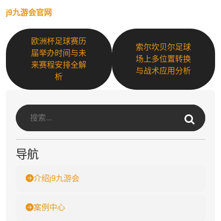
j9九游会官网
欧洲杯足球赛历
索尔坎贝尔足球
届举办时间与未
场上多位置转换
来赛程安排全解
与战术应用分析
析
导航
介绍j9九游会
案例中心