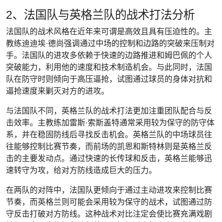
2、法国队与英格兰队的战术打法分析
法国队的战术风格在近年来可谓是高效且具有压迫性的。主
教练迪迪埃·德尚强调通过中场的控制和边路的突破来压制对
手。法国队的进攻多依赖于快速的边路推进和姆巴佩的个人
突破能力，利用他的速度和技术制造机会。与此同时，法国
队在防守时则倾向于高压逼抢，试图通过球员的身体对抗和
逼抢速度来剿灭对方的进攻。
与法国队不同，英格兰队的战术打法更加注重团队配合与反
击效率。主教练加雷斯·索斯盖特通常采用较为保守的防守体
系，并在稳固防线后寻找反击机会。英格兰队的中场球员往
往能够控制比赛节奏，而前场的凯恩和斯特林则是英格兰反
击的主要发动点。通过快速的长传球和反击，英格兰能够迅
速转守为攻，给对方防线造成巨大的压力。
在两队的对阵中，法国队更倾向于通过主动进攻来控制比赛
节奏，而英格兰则可能会采用较为保守的战术，试图通过防
守反击打破对方防线。这种战术对比注定会使比赛充满戏剧