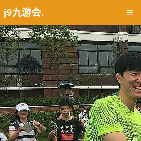
j9九游会
.