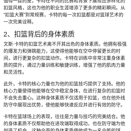
值得一提的是，卡特在不同的比赛和背景下展现出多样化的
扣篮风格，这也为他的职业生涯增添了更多的精彩瞬间。从
“扣篮大赛”到常规赛，卡特的每一次扣篮都是对篮球艺术的
一次完美诠释。
2、扣篮背后的身体素质
文斯·卡特的扣篮艺术离不开其出色的身体素质。他拥有极强
的爆发力和弹跳能力，这使得他能够在空中停留更长的时
间，进行更复杂的扣篮动作。卡特在训练中非常注重身体素
质的提升，通过力量训练和敏捷训练，增强了他的肌肉力量
和灵活性。
此外，卡特的核心力量也为他的扣篮技巧提供了支持。他的
核心力量使得他能够在空中稳定身体，在进行复杂的扣篮时
不会失去重心。这种身体素质不仅适用于扣篮，也在他外线
防守中展现出优势，使他能够快速反应并进行有效的防守。
卡特在篮球场上的表现，往往是力量与技巧的完美结合。他
的身体素质不仅帮助他在进攻端取得成功，也在防守端为他
创造了机会，这种全面的身体素质使他成为一名全能的球