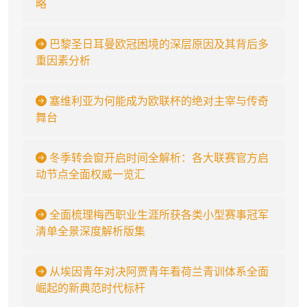
略
巴黎圣日耳曼欧冠困境的深层原因及其背后多
重因素分析
塞维利亚为何能成为欧联杯的绝对主宰与传奇
舞台
冬季转会窗开启时间全解析：各大联赛官方启
动节点全面权威一览汇
全面梳理梅西职业生涯所获各类小型赛事冠军
清单全景深度解析版集
从埃因青年对决阿贾青年看荷兰青训体系全面
崛起的新典范时代标杆