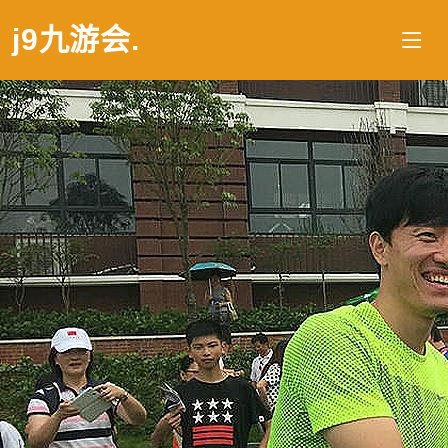
j9九游会
.