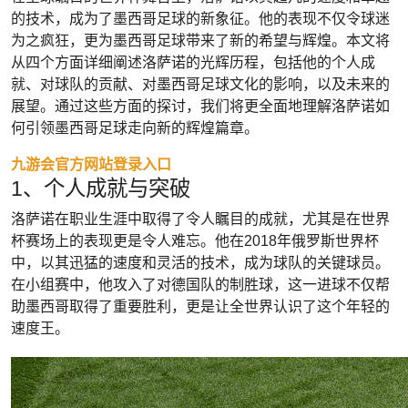
的技术，成为了墨西哥足球的新象征。他的表现不仅令球迷
为之疯狂，更为墨西哥足球带来了新的希望与辉煌。本文将
从四个方面详细阐述洛萨诺的光辉历程，包括他的个人成
就、对球队的贡献、对墨西哥足球文化的影响，以及未来的
展望。通过这些方面的探讨，我们将更全面地理解洛萨诺如
何引领墨西哥足球走向新的辉煌篇章。
九游会官方网站登录入口
1、个人成就与突破
洛萨诺在职业生涯中取得了令人瞩目的成就，尤其是在世界
杯赛场上的表现更是令人难忘。他在2018年俄罗斯世界杯
中，以其迅猛的速度和灵活的技术，成为球队的关键球员。
在小组赛中，他攻入了对德国队的制胜球，这一进球不仅帮
助墨西哥取得了重要胜利，更是让全世界认识了这个年轻的
速度王。