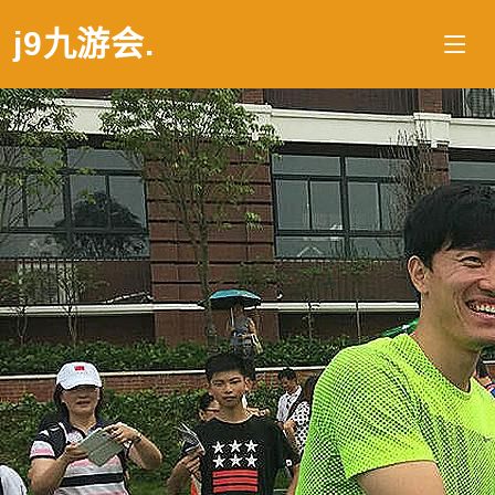
j9九游会
.