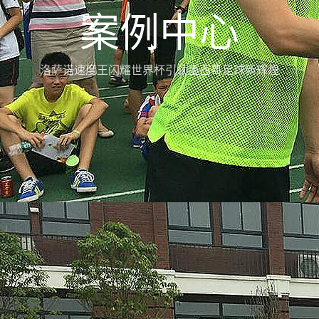
案例中心
洛萨诺速度王闪耀世界杯引领墨西哥足球新辉煌