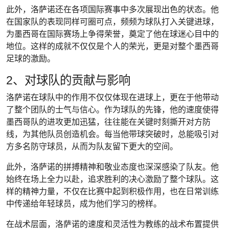
此外，洛萨诺还在各项国际赛事中多次展现出色的状态。他
在国家队的表现同样可圈可点，频频为球队打入关键进球，
为墨西哥在国际赛场上争得荣誉，奠定了他在球迷心目中的
地位。这样的成就不仅仅是个人的荣光，更是对整个墨西哥
足球的激励。
2、对球队的贡献与影响
洛萨诺在球队中的作用不仅仅体现在进球上，更在于他带动
了整个团队的士气与信心。作为球队的先锋，他的速度使得
墨西哥队的进攻更加迅猛，往往能在关键时刻撕开对方防
线，为其他队员创造机会。每当他带球突破时，总能吸引对
方多名防守球员，从而为队友留下更大的空间。
此外，洛萨诺的拼搏精神和敬业态度也深深感染了队友。他
始终在场上全力以赴，追求胜利的决心激励了整个球队。这
样的精神力量，不仅在比赛中起到积极作用，也在日常训练
中传递给年轻球员，成为他们学习的榜样。
在战术层面，洛萨诺的速度和灵活性为教练的战术布置提供