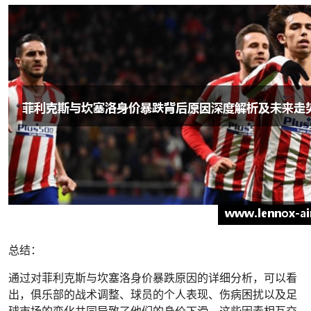
总结：
通过对菲利克斯与坎塞洛身价暴跌原因的详细分析，可以看
出，俱乐部的战术调整、球员的个人表现、伤病困扰以及足