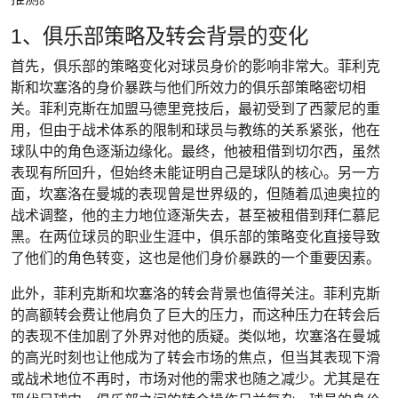
1、俱乐部策略及转会背景的变化
首先，俱乐部的策略变化对球员身价的影响非常大。菲利克
斯和坎塞洛的身价暴跌与他们所效力的俱乐部策略密切相
关。菲利克斯在加盟马德里竞技后，最初受到了西蒙尼的重
用，但由于战术体系的限制和球员与教练的关系紧张，他在
球队中的角色逐渐边缘化。最终，他被租借到切尔西，虽然
表现有所回升，但始终未能证明自己是球队的核心。另一方
面，坎塞洛在曼城的表现曾是世界级的，但随着瓜迪奥拉的
战术调整，他的主力地位逐渐失去，甚至被租借到拜仁慕尼
黑。在两位球员的职业生涯中，俱乐部的策略变化直接导致
了他们的角色转变，这也是他们身价暴跌的一个重要因素。
此外，菲利克斯和坎塞洛的转会背景也值得关注。菲利克斯
的高额转会费让他肩负了巨大的压力，而这种压力在转会后
的表现不佳加剧了外界对他的质疑。类似地，坎塞洛在曼城
的高光时刻也让他成为了转会市场的焦点，但当其表现下滑
或战术地位不再时，市场对他的需求也随之减少。尤其是在