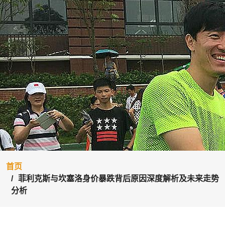
首页
菲利克斯与坎塞洛身价暴跌背后原因深度解析及未来走势
分析