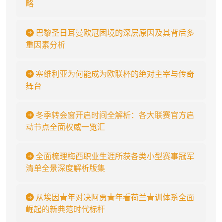
略
巴黎圣日耳曼欧冠困境的深层原因及其背后多
重因素分析
塞维利亚为何能成为欧联杯的绝对主宰与传奇
舞台
冬季转会窗开启时间全解析：各大联赛官方启
动节点全面权威一览汇
全面梳理梅西职业生涯所获各类小型赛事冠军
清单全景深度解析版集
从埃因青年对决阿贾青年看荷兰青训体系全面
崛起的新典范时代标杆