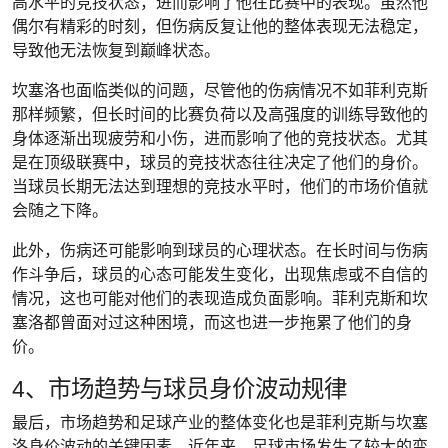
高水平的竞技状态，进而影响了他在比赛中的表现。虽然他
偶尔有精彩的时刻，但伤病反复让他的整体表现无法稳定，
导致他无法恢复到巅峰状态。
坎塞洛也面临类似的问题，尽管他的伤病情况不如菲利克斯
那样频繁，但长时间的比赛负荷以及高强度的训练导致他的
身体逐渐出现疲劳和小伤，进而影响了他的竞技状态。尤其
是在顶级联赛中，球员的竞技状态往往决定了他们的身价。
当球员长期无法达到理想的竞技水平时，他们的市场价值就
会随之下降。
此外，伤病还可能影响到球员的心理状态。在长时间与伤病
作斗争后，球员的心态可能发生变化，出现焦虑或不自信的
情况，这也可能对他们的表现造成负面影响。菲利克斯和坎
塞洛都曾面对过这种困境，而这也进一步拖累了他们的身
价。
4、市场趋势与球员身价波动规律
最后，市场趋势和足球产业的整体变化也是菲利克斯与坎塞
洛身价波动的关键因素。近年来，足球市场发生了较大的变