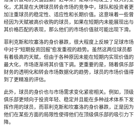
化，尤其是在大牌球员转会市场的竞争中，球队和投资者更
加注重球员的稳定性、适应性和长期价值。这意味着一些曾
经因为天赋被高价收购的球员，如果在短期内未能展现出与
其价格匹配的表现，那么他们的市场价值就可能出现下滑。
菲利克斯和坎塞洛的身价暴跌，很大程度上反映了足球市场
中对于“短期投资回报”愈发重视的趋势。虽然这两位球员都
有着极高的天赋，但由于各种原因未能在短期内实现价值的
最大化，市场逐渐将其价值下调。更重要的是，随着俱乐部
财务的透明化和转会市场数据化的趋势，球员的市场价值得
到了更精准的评估。
此外，球员的身价也与市场需求变化紧密相关。例如，顶级
俱乐部更倾向于投资年轻、稳定并且能在多种战术体系下发
挥作用的球员，而菲利克斯和坎塞洛的身价暴跌，正是因为
他们在某些方面的局限性使得他们在顶级俱乐部的吸引力下
降。