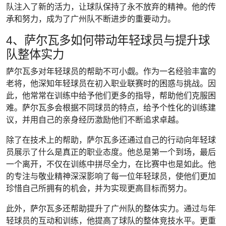
队注入了新的活力，让球队保持了永不放弃的精神。他的传
承和努力，成为了广州队不断进步的重要动力。
4、萨尔瓦多如何带动年轻球员与提升球
队整体实力
萨尔瓦多对年轻球员的帮助不可小觑。作为一名经验丰富的
老将，他深知年轻球员在初入职业联赛时的困惑与挑战。因
此，他常常在训练中给予他们更多的指导，帮助他们克服困
难。萨尔瓦多会根据不同球员的特点，给予个性化的训练建
议，并用自己的亲身经历激励他们不断追求卓越。
除了在技术上的帮助，萨尔瓦多还通过自己的行动向年轻球
员展示了什么是真正的职业态度。他总是第一个到场，最后
一个离开，不仅在训练中拼尽全力，在比赛中也是如此。他
的专注与敬业精神深深影响了每一位年轻球员，使他们更加
珍惜自己所拥有的机会，并为实现更高目标而努力。
此外，萨尔瓦多还帮助提升了广州队的整体实力。通过与年
轻球员的互动和训练，他提高了球队的整体竞技水平。更重