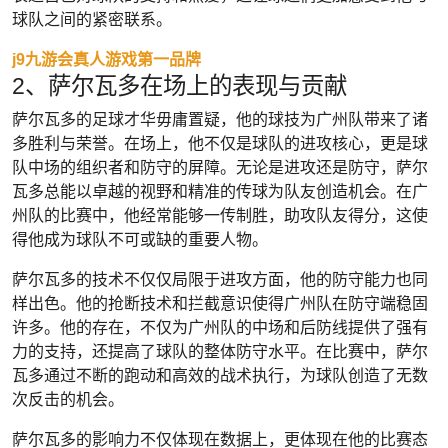
球队之间的紧密联系。
j9九游会真人游戏第一品牌
2、萨尔瓦多在场上的表现与贡献
萨尔瓦多的足球才华毋庸置疑，他的球技为广州队带来了诸
多胜利与荣誉。在场上，他不仅是球队的进攻核心，更是球
队中场的组织者和防守的屏障。无论是进攻还是防守，萨尔
瓦多总能以卓越的视野和精准的传球为队友创造机会。在广
州队的比赛中，他经常能够一传制胜，助攻队友得分，这使
得他成为球队不可或缺的重要人物。
萨尔瓦多的技术不仅仅局限于进攻方面，他的防守能力也同
样出色。他的抢断技术和拦截意识使得广州队在防守端稳固
许多。他的存在，不仅为广州队的中场和后防线提供了强有
力的支持，还提高了球队的整体防守水平。在比赛中，萨尔
瓦多通过不断的跑动和高效的战术执行，为球队创造了无数
次反击的机会。
萨尔瓦多的影响力不仅体现在数据上，更体现在他的比赛态